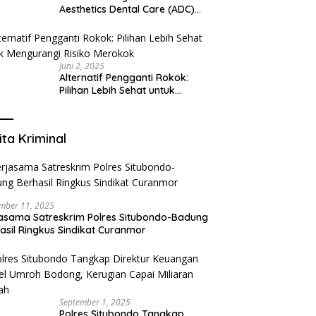
Aesthetics Dental Care (ADC)
Tangerang: Klinik Gigi Modern
yang Mengerti Kebutuhanmu
Juni 2, 2025
Alternatif Pengganti Rokok:
Pilihan Lebih Sehat untuk
Mengurangi Risiko Merokok
ita Kriminal
mber 11, 2025
asama Satreskrim Polres Situbondo-Badung
asil Ringkus Sindikat Curanmor
September 1, 2025
Polres Situbondo Tangkap