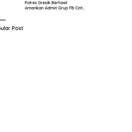
Polres Gresik Berhasil
Amankan Admin Grup FB Cinta
Sedarah di Denpasar Bali
ular Post