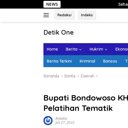
Langsung
NEWS
Sehari di Kota Lama Sema
ke
konten
Redaksi
Indeks
tutup
Detik One
Tajam
Ungkap
Home
Berita
Hukrim
Ekonom
Fakta
Berita Terkini
Kriminal
Bansos
T
Beranda
Berita
Daerah
Bupati Bondowoso KH.
Pelatihan Tematik
Redaksi
Juli 27, 2022