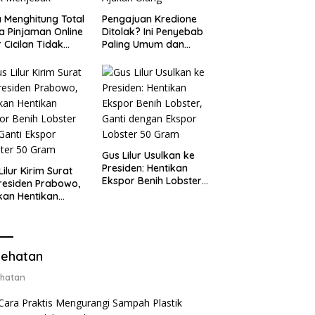
 Menghitung Total
Pengajuan Kredione
a Pinjaman Online
Ditolak? Ini Penyebab
 Cicilan Tidak
Paling Umum dan
jebak
Cara Ajukan Ulang
Gus Lilur Usulkan ke
Presiden: Hentikan
Lilur Kirim Surat
Ekspor Benih Lobster,
residen Prabowo,
Ganti dengan Ekspor
kan Hentikan
Lobster 50 Gram
or Benih Lobster
Ganti Ekspor
ter 50 Gram
ehatan
hatan