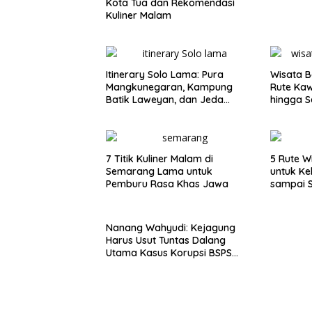
Kota Tua dan Rekomendasi
Kuliner Malam
Itinerary Solo Lama: Pura
Wisata B
Mangkunegaran, Kampung
Rute Ka
Batik Laweyan, dan Jeda
hingga S
Timlo-Selat Solo
7 Titik Kuliner Malam di
5 Rute W
Semarang Lama untuk
untuk Ke
Pemburu Rasa Khas Jawa
sampai 
Nanang Wahyudi: Kejagung
Harus Usut Tuntas Dalang
Utama Kasus Korupsi BSPS
Sumenep