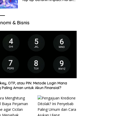
di VocaGame untuk Jelajah
Wilayah Baru
nomi & Bisnis
key, OTP, atau PIN: Metode Login Mana
 Paling Aman untuk Akun Finansial?