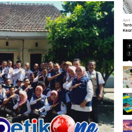
April
Tent
Keam
Kam