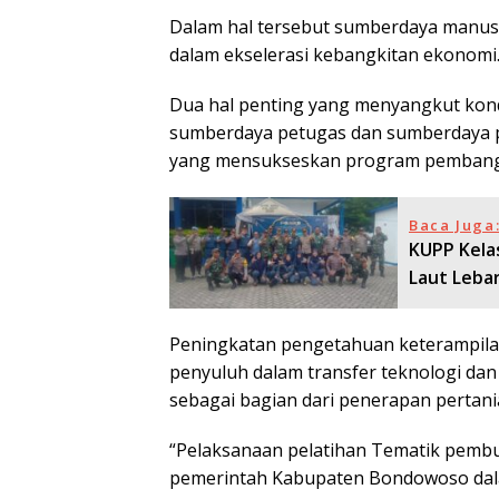
Dalam hal tersebut sumberdaya manusi
dalam ekselerasi kebangkitan ekonomi
Dua hal penting yang menyangkut kond
sumberdaya petugas dan sumberdaya p
yang mensukseskan program pembangu
Baca Juga
KUPP Kela
Laut Leba
Peningkatan pengetahuan keterampilan 
penyuluh dalam transfer teknologi da
sebagai bagian dari penerapan perta
“Pelaksanaan pelatihan Tematik pembua
pemerintah Kabupaten Bondowoso dal