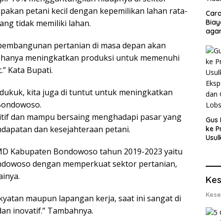
akan petani kecil dengan kepemilikan lahan rata-
Cara
yang tidak memiliki lahan.
Biay
agar
Men
n pembangunan pertanian di masa depan akan
n hanya meningkatkan produksi untuk memenuhi
” Kata Bupati.
ukuk, kita juga di tuntut untuk meningkatkan
 Bondowoso.
itif dan mampu bersaing menghadapi pasar yang
Gus 
dapatan dan kesejahteraan petani.
ke P
Usul
Eksp
JMD Kabupaten Bondowoso tahun 2019-2023 yaitu
dan 
dowoso dengan memperkuat sektor pertanian,
Lobs
ainya.
Kes
Kese
tan maupun lapangan kerja, saat ini sangat di
dan inovatif.” Tambahnya.