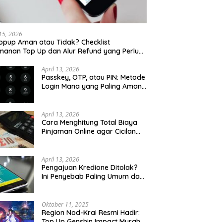
 15, 2026
opup Aman atau Tidak? Checklist
anan Top Up dan Alur Refund yang Perlu
u Cek
April 13, 2026
Passkey, OTP, atau PIN: Metode
Login Mana yang Paling Aman
untuk Akun Finansial?
April 13, 2026
Cara Menghitung Total Biaya
Pinjaman Online agar Cicilan
Tidak Menjebak
April 13, 2026
Pengajuan Kredione Ditolak?
Ini Penyebab Paling Umum dan
Cara Ajukan Ulang
Oktober 11, 2025
Region Nod-Krai Resmi Hadir:
Top Up Genshin Impact Murah