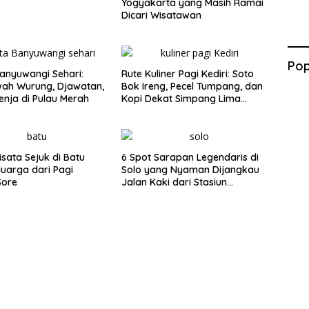
Yogyakarta yang Masih Ramai
Dicari Wisatawan
Pop
anyuwangi Sehari:
Rute Kuliner Pagi Kediri: Soto
wah Wurung, Djawatan,
Bok Ireng, Pecel Tumpang, dan
enja di Pulau Merah
Kopi Dekat Simpang Lima
Gumul
isata Sejuk di Batu
6 Spot Sarapan Legendaris di
luarga dari Pagi
Solo yang Nyaman Dijangkau
Sore
Jalan Kaki dari Stasiun
Balapan