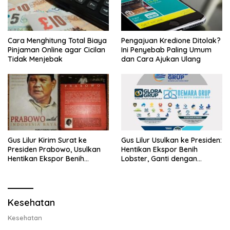
Cara Menghitung Total Biaya
Pengajuan Kredione Ditolak?
Pinjaman Online agar Cicilan
Ini Penyebab Paling Umum
Tidak Menjebak
dan Cara Ajukan Ulang
Gus Lilur Kirim Surat ke
Gus Lilur Usulkan ke Presiden:
Presiden Prabowo, Usulkan
Hentikan Ekspor Benih
Hentikan Ekspor Benih
Lobster, Ganti dengan
Lobster dan Ganti Ekspor
Ekspor Lobster 50 Gram
Lobster 50 Gram
Kesehatan
Kesehatan