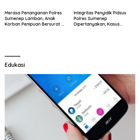
Merasa Penanganan Polres
Integritas Penyidik Pidsus
Sumenep Lamban, Anak
Polres Sumenep
Korban Penipuan Bersurat ke
Dipertanyakan, Kasus
Mabes Polri
Dugaan Penipuan Oknum
LSM Tak Kunjung Ada
Kepastian
Edukasi