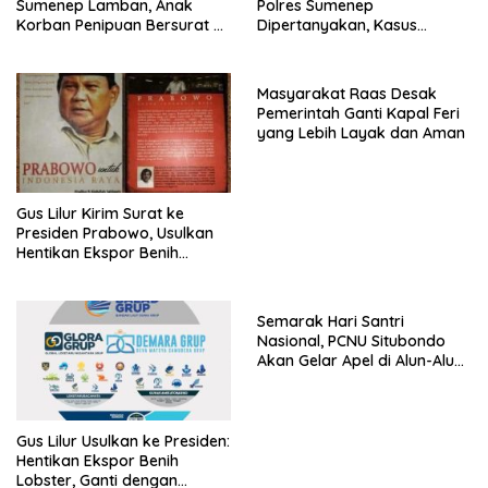
Sumenep Lamban, Anak
Polres Sumenep
Korban Penipuan Bersurat ke
Dipertanyakan, Kasus
Mabes Polri
Dugaan Penipuan Oknum
LSM Tak Kunjung Ada
Kepastian
Masyarakat Raas Desak
Pemerintah Ganti Kapal Feri
yang Lebih Layak dan Aman
Gus Lilur Kirim Surat ke
Presiden Prabowo, Usulkan
Hentikan Ekspor Benih
Lobster dan Ganti Ekspor
Lobster 50 Gram
Semarak Hari Santri
Nasional, PCNU Situbondo
Akan Gelar Apel di Alun-Alun
Besuki
Gus Lilur Usulkan ke Presiden:
Hentikan Ekspor Benih
Lobster, Ganti dengan