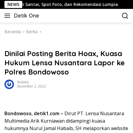
Langsung
 Santai, Spot Foto, dan Rekomendasi Lumpia
NEWS
Panduan W
ke
Detik One
konten
Tajam
Ungkap
Fakta
Beranda
Berita
Dinilai Posting Berita Hoax, Kuasa
Hukum Lensa Nusantara Lapor ke
Polres Bondowoso
Redaksi
November 2, 2022
Bondowoso, detik1.com –
Dirut PT. Lensa Nusantara
Multimedia Arik Kurniawan didampingi kuasa
hukumnya Nurul Jamal Habaib, SH melaporkan website