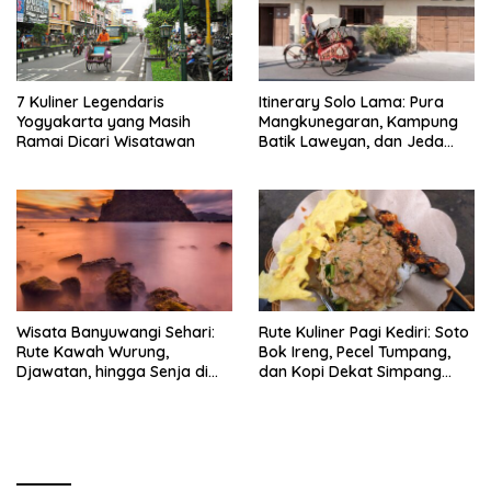
7 Kuliner Legendaris
Itinerary Solo Lama: Pura
Yogyakarta yang Masih
Mangkunegaran, Kampung
Ramai Dicari Wisatawan
Batik Laweyan, dan Jeda
Timlo-Selat Solo
Wisata Banyuwangi Sehari:
Rute Kuliner Pagi Kediri: Soto
Rute Kawah Wurung,
Bok Ireng, Pecel Tumpang,
Djawatan, hingga Senja di
dan Kopi Dekat Simpang
Pulau Merah
Lima Gumul