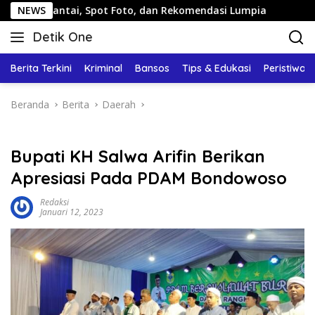
Langsung
tai, Spot Foto, dan Rekomendasi Lumpia
NEWS
Panduan Wisata
ke
Detik One
konten
Tajam
Ungkap
Berita Terkini
Kriminal
Bansos
Tips & Edukasi
Peristiwa
Fakta
Beranda
Berita
Daerah
Bupati KH Salwa Arifin Berikan
Apresiasi Pada PDAM Bondowoso
Redaksi
Januari 12, 2023