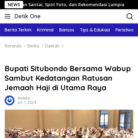
Langsung
Santai, Spot Foto, dan Rekomendasi Lumpia
NEWS
Panduan Wis
ke
Detik One
konten
Tajam
Ungkap
Berita Terkini
Kriminal
Bansos
Tips & Edukasi
Peristiwa
Fakta
Beranda
Berita
Daerah
Bupati Situbondo Bersama Wabup
Sambut Kedatangan Ratusan
Jemaah Haji di Utama Raya
Redaksi
Juli 7, 2024