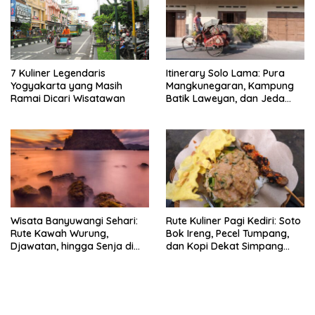
7 Kuliner Legendaris
Itinerary Solo Lama: Pura
Yogyakarta yang Masih
Mangkunegaran, Kampung
Ramai Dicari Wisatawan
Batik Laweyan, dan Jeda
Timlo-Selat Solo
Wisata Banyuwangi Sehari:
Rute Kuliner Pagi Kediri: Soto
Rute Kawah Wurung,
Bok Ireng, Pecel Tumpang,
Djawatan, hingga Senja di
dan Kopi Dekat Simpang
Pulau Merah
Lima Gumul