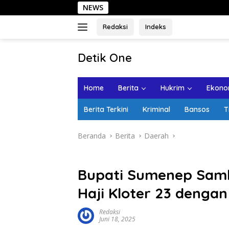
Langsung
NEWS
Sehari di 
ke
konten
Redaksi
Indeks
tutup
Detik One
Tajam
Ungkap
Home
Berita
Hukrim
Ekonom
Fakta
Berita Terkini
Kriminal
Bansos
T
Beranda
Berita
Daerah
Bupati Sumenep Sam
Haji Kloter 23 denga
Redaksi
Juni 18, 2025