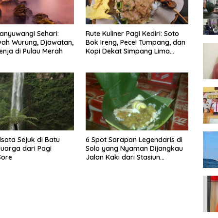
anyuwangi Sehari:
Rute Kuliner Pagi Kediri: Soto
wah Wurung, Djawatan,
Bok Ireng, Pecel Tumpang, dan
enja di Pulau Merah
Kopi Dekat Simpang Lima
Gumul
isata Sejuk di Batu
6 Spot Sarapan Legendaris di
luarga dari Pagi
Solo yang Nyaman Dijangkau
Sore
Jalan Kaki dari Stasiun
Balapan