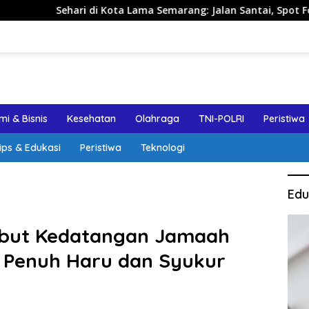
Kota Lama Semarang: Jalan Santai, Spot Foto, dan Rekomendasi
i & Bisnis
Kesehatan
Olahraga
TNI-POLRI
Peristiwa
ips & Edukasi
Peristiwa
Teknologi
Edu
but Kedatangan Jamaah
n Penuh Haru dan Syukur