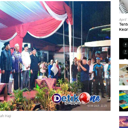
April
Tent
Keam
Kam
ah Haji