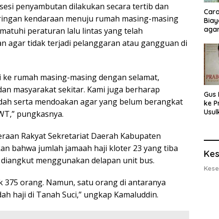
sesi penyambutan dilakukan secara tertib dan
Cara
-iringan kendaraan menuju rumah masing-masing
Biay
agar
tuhi peraturan lalu lintas yang telah
Men
an agar tidak terjadi pelanggaran atau gangguan di
i ke rumah masing-masing dengan selamat,
an masyarakat sekitar. Kami juga berharap
Gus 
dah serta mendoakan agar yang belum berangkat
ke P
Usul
SWT,” pungkasnya.
Eksp
dan 
teraan Rakyat Sekretariat Daerah Kabupaten
Lobs
an bahwa jumlah jamaah haji kloter 23 yang tiba
Kes
 diangkut menggunakan delapan unit bus.
Kese
k 375 orang. Namun, satu orang di antaranya
ah haji di Tanah Suci,” ungkap Kamaluddin.