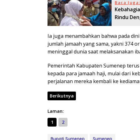
Baca Juga
Kebahagia
Rindu Den
Ia juga menambahkan bahwa pada dini h
jumlah jamaah yang sama, yakni 374 ora
meninggal dunia saat melaksanakan iba
Pemerintah Kabupaten Sumenep terus
kepada para jamaah haji, mulai dari k
perjalanan mereka kembali ke kediama
Berikutnya
Laman:
1
2
Bupati Sumenep
Sumenep