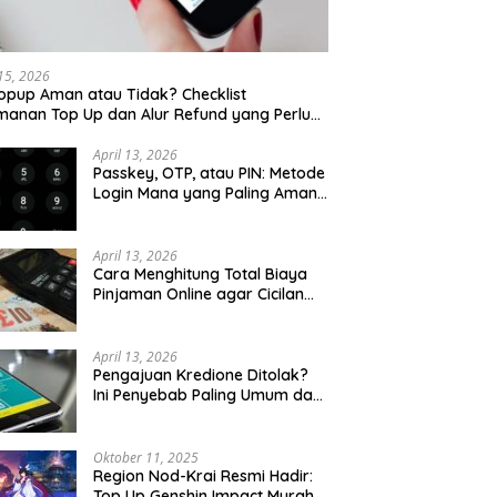
 15, 2026
opup Aman atau Tidak? Checklist
anan Top Up dan Alur Refund yang Perlu
u Cek
April 13, 2026
Passkey, OTP, atau PIN: Metode
Login Mana yang Paling Aman
untuk Akun Finansial?
April 13, 2026
Cara Menghitung Total Biaya
Pinjaman Online agar Cicilan
Tidak Menjebak
April 13, 2026
Pengajuan Kredione Ditolak?
Ini Penyebab Paling Umum dan
Cara Ajukan Ulang
Oktober 11, 2025
Region Nod-Krai Resmi Hadir:
Top Up Genshin Impact Murah