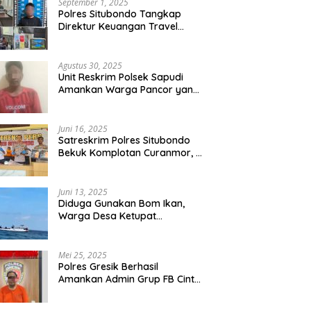
September 1, 2025
Polres Situbondo Tangkap
Direktur Keuangan Travel
Umroh Bodong, Kerugian
Capai Miliaran Rupiah
Agustus 30, 2025
Unit Reskrim Polsek Sapudi
Amankan Warga Pancor yang
Diduga Miliki Sabu
Juni 16, 2025
Satreskrim Polres Situbondo
Bekuk Komplotan Curanmor, 9
Tersangka Berhasil Diringkus
Juni 13, 2025
Diduga Gunakan Bom Ikan,
Warga Desa Ketupat
Kecamatan Raas Terancam
Pidana
Mei 25, 2025
Polres Gresik Berhasil
Amankan Admin Grup FB Cinta
Sedarah di Denpasar Bali