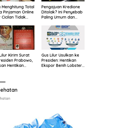
 Menghitung Total
Pengajuan Kredione
a Pinjaman Online
Ditolak? Ini Penyebab
 Cicilan Tidak
Paling Umum dan
jebak
Cara Ajukan Ulang
Lilur Kirim Surat
Gus Lilur Usulkan ke
residen Prabowo,
Presiden: Hentikan
kan Hentikan
Ekspor Benih Lobster,
or Benih Lobster
Ganti dengan Ekspor
Ganti Ekspor
Lobster 50 Gram
ter 50 Gram
ehatan
hatan