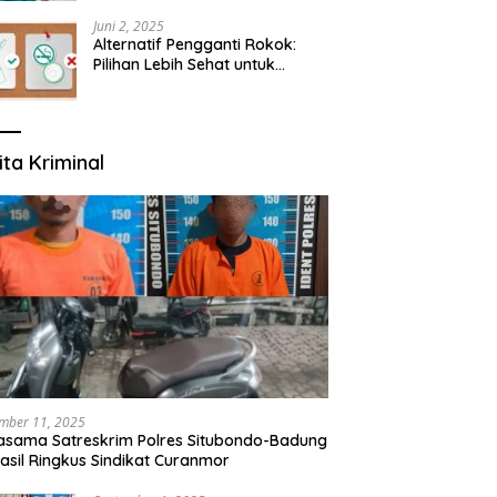
yang Mengerti Kebutuhanmu
Juni 2, 2025
Alternatif Pengganti Rokok:
Pilihan Lebih Sehat untuk
Mengurangi Risiko Merokok
ita Kriminal
mber 11, 2025
asama Satreskrim Polres Situbondo-Badung
asil Ringkus Sindikat Curanmor