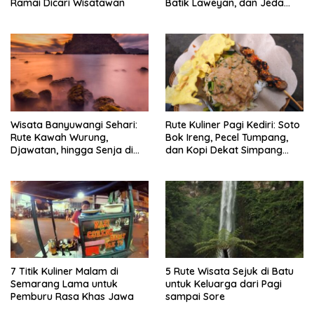
Ramai Dicari Wisatawan
Batik Laweyan, dan Jeda
Timlo-Selat Solo
Wisata Banyuwangi Sehari:
Rute Kuliner Pagi Kediri: Soto
Rute Kawah Wurung,
Bok Ireng, Pecel Tumpang,
Djawatan, hingga Senja di
dan Kopi Dekat Simpang
Pulau Merah
Lima Gumul
7 Titik Kuliner Malam di
5 Rute Wisata Sejuk di Batu
Semarang Lama untuk
untuk Keluarga dari Pagi
Pemburu Rasa Khas Jawa
sampai Sore