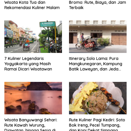
Wisata Kota Tua dan
Bromo: Rute, Biaya, dan Jam
Rekomendasi Kuliner Malam
Terbaik
7 Kuliner Legendaris
Itinerary Solo Lama: Pura
Yogyakarta yang Masih
Mangkunegaran, Kampung
Ramai Dicari Wisatawan
Batik Laweyan, dan Jeda
Timlo-Selat Solo
Wisata Banyuwangi Sehari:
Rute Kuliner Pagi Kediri: Soto
Rute Kawah Wurung,
Bok Ireng, Pecel Tumpang,
Djawatan, hingga Senja di
dan Kopi Dekat Simpang