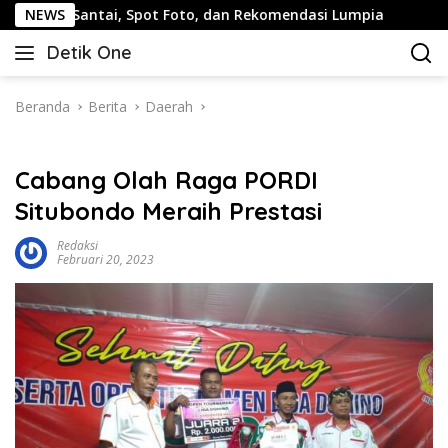
Langsung
ntai, Spot Foto, dan Rekomendasi Lumpia
NEWS
Panduan Wisat
ke
Detik One
konten
Tajam
Ungkap
Fakta
Beranda
Berita
Daerah
Cabang Olah Raga PORDI
Situbondo Meraih Prestasi
Redaksi
Februari 20, 2023