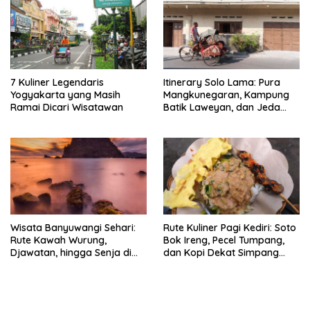
7 Kuliner Legendaris
Itinerary Solo Lama: Pura
Yogyakarta yang Masih
Mangkunegaran, Kampung
Ramai Dicari Wisatawan
Batik Laweyan, dan Jeda
Timlo-Selat Solo
Wisata Banyuwangi Sehari:
Rute Kuliner Pagi Kediri: Soto
Rute Kawah Wurung,
Bok Ireng, Pecel Tumpang,
Djawatan, hingga Senja di
dan Kopi Dekat Simpang
Pulau Merah
Lima Gumul