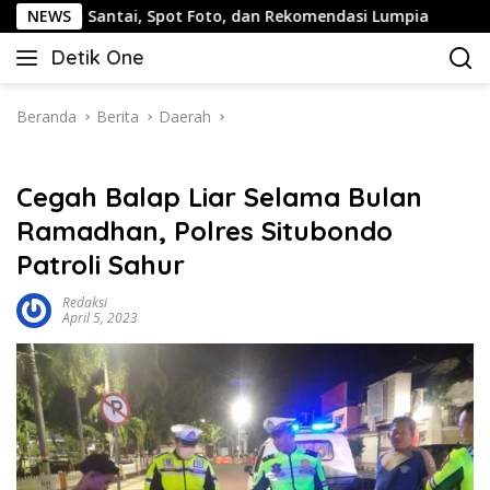
Langsung
antai, Spot Foto, dan Rekomendasi Lumpia
NEWS
Panduan Wisa
ke
Detik One
konten
Tajam
Ungkap
Fakta
Beranda
Berita
Daerah
Cegah Balap Liar Selama Bulan
Ramadhan, Polres Situbondo
Patroli Sahur
Redaksi
April 5, 2023