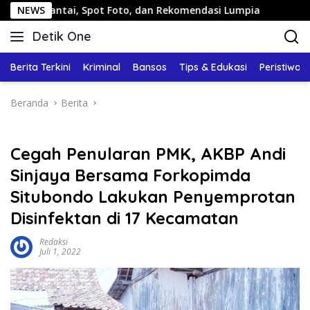
Langsung
, Spot Foto, dan Rekomendasi Lumpia
NEWS
Panduan Wisata Ke
ke
Detik One
konten
Tajam
Ungkap
Berita Terkini
Kriminal
Bansos
Tips & Edukasi
Peristiwa
Fakta
Beranda
Berita
Cegah Penularan PMK, AKBP Andi
Sinjaya Bersama Forkopimda
Situbondo Lakukan Penyemprotan
Disinfektan di 17 Kecamatan
Redaksi
Juli 1, 2022