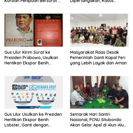
Korban Penipuan Bersurat ke
Dipertanyakan, Kasus
Mabes Polri
Dugaan Penipuan Oknum
LSM Tak Kunjung Ada
Kepastian
Gus Lilur Kirim Surat ke
Masyarakat Raas Desak
Presiden Prabowo, Usulkan
Pemerintah Ganti Kapal Feri
Hentikan Ekspor Benih
yang Lebih Layak dan Aman
Lobster dan Ganti Ekspor
Lobster 50 Gram
Gus Lilur Usulkan ke Presiden:
Semarak Hari Santri
Hentikan Ekspor Benih
Nasional, PCNU Situbondo
Lobster, Ganti dengan
Akan Gelar Apel di Alun-Alun
Ekspor Lobster 50 Gram
Besuki