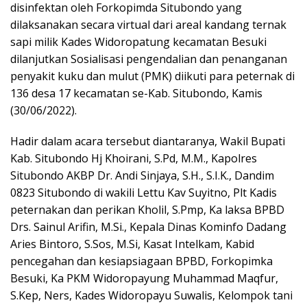
disinfektan oleh Forkopimda Situbondo yang
dilaksanakan secara virtual dari areal kandang ternak
sapi milik Kades Widoropatung kecamatan Besuki
dilanjutkan Sosialisasi pengendalian dan penanganan
penyakit kuku dan mulut (PMK) diikuti para peternak di
136 desa 17 kecamatan se-Kab. Situbondo, Kamis
(30/06/2022).
Hadir dalam acara tersebut diantaranya, Wakil Bupati
Kab. Situbondo Hj Khoirani, S.Pd, M.M., Kapolres
Situbondo AKBP Dr. Andi Sinjaya, S.H., S.I.K., Dandim
0823 Situbondo di wakili Lettu Kav Suyitno, Plt Kadis
peternakan dan perikan Kholil, S.Pmp, Ka laksa BPBD
Drs. Sainul Arifin, M.Si., Kepala Dinas Kominfo Dadang
Aries Bintoro, S.Sos, M.Si, Kasat Intelkam, Kabid
pencegahan dan kesiapsiagaan BPBD, Forkopimka
Besuki, Ka PKM Widoropayung Muhammad Maqfur,
S.Kep, Ners, Kades Widoropayu Suwalis, Kelompok tani