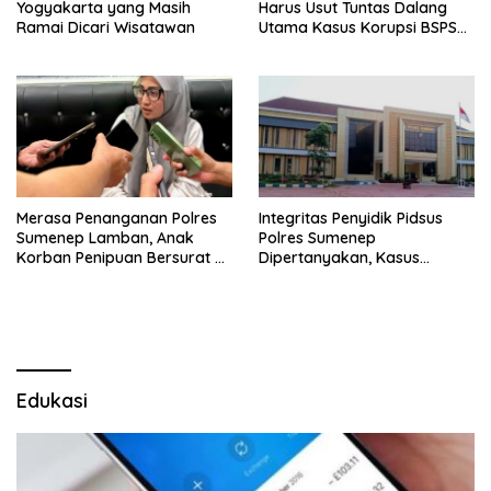
Yogyakarta yang Masih
Harus Usut Tuntas Dalang
Ramai Dicari Wisatawan
Utama Kasus Korupsi BSPS
Sumenep
Merasa Penanganan Polres
Integritas Penyidik Pidsus
Sumenep Lamban, Anak
Polres Sumenep
Korban Penipuan Bersurat ke
Dipertanyakan, Kasus
Mabes Polri
Dugaan Penipuan Oknum
LSM Tak Kunjung Ada
Kepastian
Edukasi