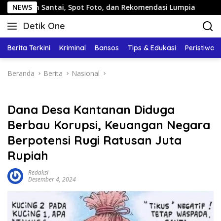
Langsung
n Santai, Spot Foto, dan Rekomendasi Lumpia
NEWS
Panduan 
ke
Detik One
konten
Tajam
Ungkap
Berita Terkini
Kriminal
Bansos
Tips & Edukasi
Peristiwa
Fakta
Beranda
Berita
Nasional
Dana Desa Kantanan Diduga
Berbau Korupsi, Keuangan Negara
Berpotensi Rugi Ratusan Juta
Rupiah
Redaksi
Desember 4, 2024