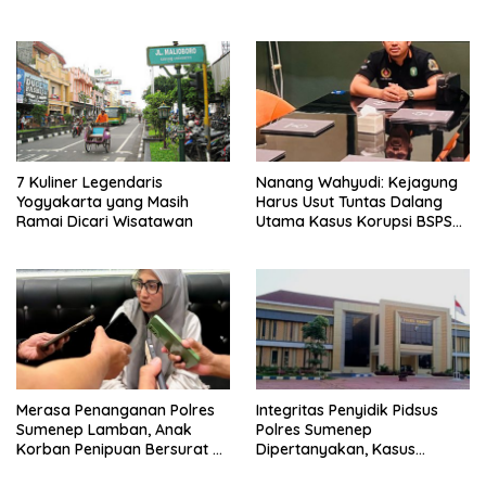
7 Kuliner Legendaris
Nanang Wahyudi: Kejagung
Yogyakarta yang Masih
Harus Usut Tuntas Dalang
Ramai Dicari Wisatawan
Utama Kasus Korupsi BSPS
Sumenep
Merasa Penanganan Polres
Integritas Penyidik Pidsus
Sumenep Lamban, Anak
Polres Sumenep
Korban Penipuan Bersurat ke
Dipertanyakan, Kasus
Mabes Polri
Dugaan Penipuan Oknum