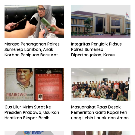
Merasa Penanganan Polres
Integritas Penyidik Pidsus
Sumenep Lamban, Anak
Polres Sumenep
Korban Penipuan Bersurat ke
Dipertanyakan, Kasus
Mabes Polri
Dugaan Penipuan Oknum
LSM Tak Kunjung Ada
Kepastian
Gus Lilur Kirim Surat ke
Masyarakat Raas Desak
Presiden Prabowo, Usulkan
Pemerintah Ganti Kapal Feri
Hentikan Ekspor Benih
yang Lebih Layak dan Aman
Lobster dan Ganti Ekspor
Lobster 50 Gram