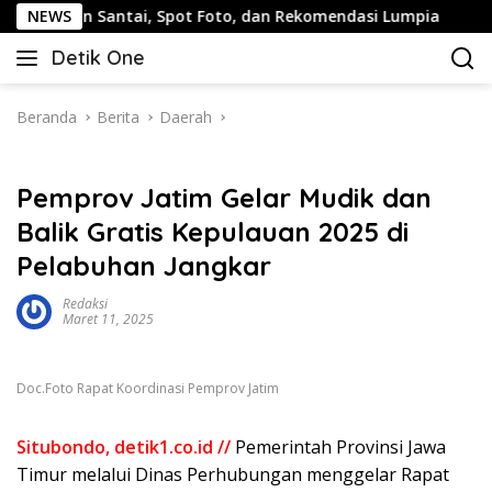
Langsung
an Santai, Spot Foto, dan Rekomendasi Lumpia
NEWS
Panduan
ke
Detik One
konten
Tajam
Ungkap
Fakta
Beranda
Berita
Daerah
Pemprov Jatim Gelar Mudik dan
Balik Gratis Kepulauan 2025 di
Pelabuhan Jangkar
Redaksi
Maret 11, 2025
Doc.Foto Rapat Koordinasi Pemprov Jatim
Situbondo, detik1.co.id //
Pemerintah Provinsi Jawa
Timur melalui Dinas Perhubungan menggelar Rapat