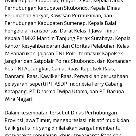
Wakil Bupati Situbondo, Ulfiyah, S.Pd.I, Kepala Dinas
Perhubungan Kabupaten Situbondo, Kepala Dinas
Perumahan Rakyat, Kawasan Permukiman, dan
Perhubungan Kabupaten Sumenep, Kepala Balai
Pengelola Transportasi Darat Kelas II Jawa Timur,
Kepala BMKG Maritim Tanjung Perak Surabaya, Kepala
Kantor Kesyahbandaran dan Otoritas Pelabuhan Kelas
IV Panarukan, Jajaran TNI-Polri, termasuk Kapolsek
Jangkar dan Satpolair Polres Situbondo, dan Komandan
Pos TNI AL Jangkar, Camat Raas, Kapolsek Raas,
Danramil Raas, Kawilker Raas, Perwakilan perusahaan
pelayaran, seperti PT ASDP Indonesia Ferry Cabang
Ketapang, PT Dharma Dwipa Utama, dan PT Baruna
Wira Nagari
Dalam kesempatan tersebut Dinas Perhubungan
Provinsi Jawa Timur, mengapresiasi inisiatif mudik dan
balik gratis ini, yang dinilai akan sangat membantu
masyarakat kepulauan, khususnya warga Raas dan