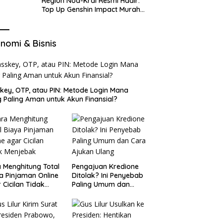
Region Nod-Krai Resmi Hadir:
Top Up Genshin Impact Murah
di VocaGame untuk Jelajah
Wilayah Baru
nomi & Bisnis
key, OTP, atau PIN: Metode Login Mana
 Paling Aman untuk Akun Finansial?
 Menghitung Total
Pengajuan Kredione
a Pinjaman Online
Ditolak? Ini Penyebab
 Cicilan Tidak
Paling Umum dan
jebak
Cara Ajukan Ulang