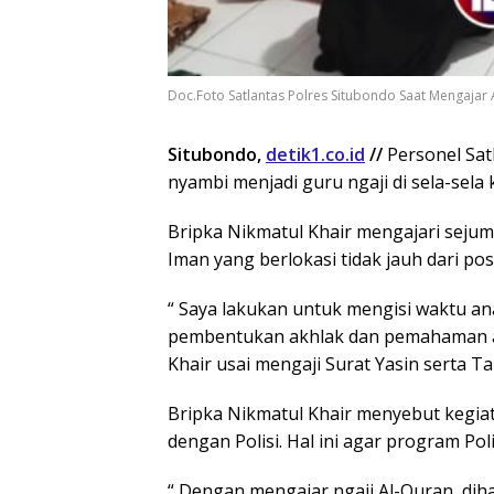
Doc.Foto Satlantas Polres Situbondo Saat Mengajar 
Situbondo,
detik1.co.id
//
Personel Sat
nyambi menjadi guru ngaji di sela-sel
Bripka Nikmatul Khair mengajari sejum
Iman yang berlokasi tidak jauh dari po
“ Saya lakukan untuk mengisi waktu a
pembentukan akhlak dan pemahaman ag
Khair usai mengaji Surat Yasin serta T
Bripka Nikmatul Khair menyebut kegiat
dengan Polisi. Hal ini agar program Po
“ Dengan mengajar ngaji Al-Quran, di