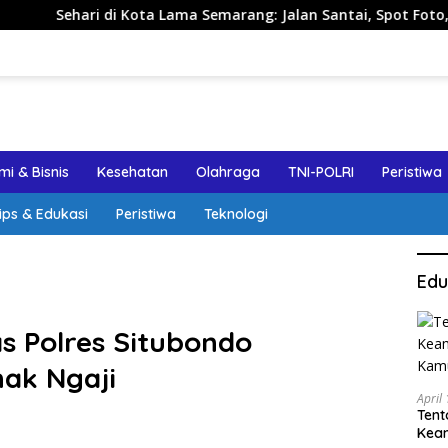
 di Kota Lama Semarang: Jalan Santai, Spot Foto, dan Rekomen
i & Bisnis
Kesehatan
Olahraga
TNI-POLRI
Peristiwa
ips & Edukasi
Peristiwa
Teknologi
Edu
as Polres Situbondo
ak Ngaji
April
Tent
Keam