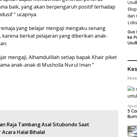
ama baik, yang akan berpengaruh positif terhadap
dusif “ ucapnya.
u remaja yang belajar mengaji mengaku senang
Gus 
 karena berkat pelajaran yang diberikan anak-
ke P
an.
Usul
Eksp
dan 
ar mengaji, Alhamdulillah setiap bapak Khair piket
Lobs
sama anak-anak di Musholla Nurul Iman “
Kes
Kese
Agust
5 Ca
Bumi
:
san Raja Tambang Asal Situbondo Saat
Acara Halal Bihalal