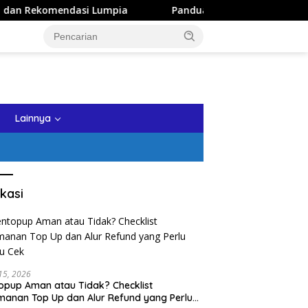
dasi Lumpia
Panduan Wisata Keluarga ke Kota Batu: Iti
tutup
Lainnya
kasi
 15, 2026
opup Aman atau Tidak? Checklist
anan Top Up dan Alur Refund yang Perlu