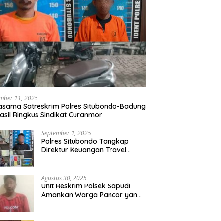
mber 11, 2025
asama Satreskrim Polres Situbondo-Badung
asil Ringkus Sindikat Curanmor
September 1, 2025
Polres Situbondo Tangkap
Direktur Keuangan Travel
Umroh Bodong, Kerugian
Capai Miliaran Rupiah
Agustus 30, 2025
Unit Reskrim Polsek Sapudi
Amankan Warga Pancor yang
Diduga Miliki Sabu