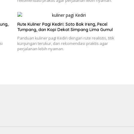
rekomendasi praktis agar perjalanan lebih nyaman.
ung,
Rute Kuliner Pagi Kediri: Soto Bok Ireng, Pecel
Tumpang, dan Kopi Dekat Simpang Lima Gumul
e
Panduan kuliner pagi Kediri dengan rute realistis, titik
si
kunjungan terukur, dan rekomendasi praktis agar
perjalanan lebih nyaman.