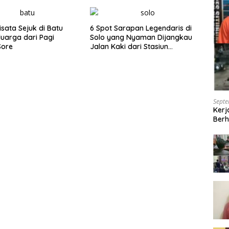
isata Sejuk di Batu
6 Spot Sarapan Legendaris di
luarga dari Pagi
Solo yang Nyaman Dijangkau
Sore
Jalan Kaki dari Stasiun
Balapan
Septe
Kerj
Berh