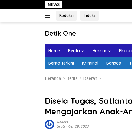
Langsung
NEWS
Sehari
ke
konten
Redaksi
Indeks
tutup
Detik One
Tajam
Ungkap
Home
Berita
Hukrim
Ekonom
Fakta
Berita Terkini
Kriminal
Bansos
T
Beranda
Berita
Daerah
Disela Tugas, Satlant
Mengajarkan Anak-An
Redaksi
September 29, 2023