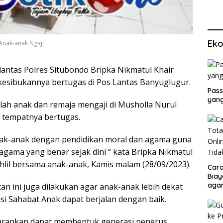
Eko
Anak-anak Ngaji
lantas Polres Situbondo Bripka Nikmatul Khair
a kesibukannya bertugas di Pos Lantas Banyuglugur.
Pass
yang
lah anak dan remaja mengaji di Musholla Nurul
s tempatnya bertugas.
nak-anak dengan pendidikan moral dan agama guna
ama yang benar sejak dini “ kata Bripka Nikmatul
ahlil bersama anak-anak, Kamis malam (28/09/2023).
Cara
Biay
agar
an ini juga dilakukan agar anak-anak lebih dekat
Men
lisi Sahabat Anak dapat berjalan dengan baik.
harapkan dapat membentuk generasi penerus