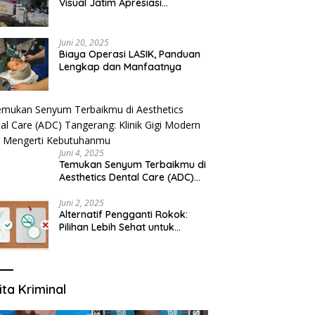
Visual Jatim Apresiasi
Pelayanan Prima Puskesmas
Bangsalsari
Juni 20, 2025
Biaya Operasi LASIK, Panduan
Lengkap dan Manfaatnya
Juni 4, 2025
Temukan Senyum Terbaikmu di
Aesthetics Dental Care (ADC)
Tangerang: Klinik Gigi Modern
yang Mengerti Kebutuhanmu
Juni 2, 2025
Alternatif Pengganti Rokok:
Pilihan Lebih Sehat untuk
Mengurangi Risiko Merokok
ita Kriminal