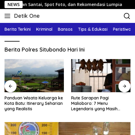
Langsung
lan Santai, Spot Foto, dan Rekomendasi Lumpia
NEWS
Pandua
ke
Detik One
konten
Tajam
Ungkap
Berita Terkini
Kriminal
Bansos
Tips & Edukasi
Peristiwa
Fakta
Berita Polres Situbondo Hari Ini
Panduan Wisata Keluarga ke
Rute Sarapan Pagi
Kota Batu: Itinerary Seharian
Malioboro: 7 Menu
yang Realistis
Legendaris yang Masih
Mudah Ditemukan