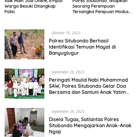
Asik Main Judi Online, Empat
Polres Situbondo Tetapkan
Warga Besuki Ditangkap
Seorang Perempuan
Polisi
Tersangka Penipuan Modus
Arisan di Besuki
Oktober 10, 2023
Polres Situbondo Berhasil
Identifikasi Temuan Mayat di
Banyuglugur
September 29, 2023
Peringati Maulid Nabi Muhammad
SAW, Polres Situbondo Gelar Doa
Bersama dan Santuni Anak Yatim
Piatu
September 29, 2023
Disela Tugas, Satlantas Polres
Situbondo Mengajarkan Anak-Anak
Ngaji