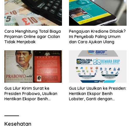
Cara Menghitung Total Biaya
Pengajuan Kredione Ditolak?
Pinjaman Online agar Cicilan
Ini Penyebab Paling Umum
Tidak Menjebak
dan Cara Ajukan Ulang
Gus Lilur Kirim Surat ke
Gus Lilur Usulkan ke Presiden:
Presiden Prabowo, Usulkan
Hentikan Ekspor Benih
Hentikan Ekspor Benih
Lobster, Ganti dengan
Lobster dan Ganti Ekspor
Ekspor Lobster 50 Gram
Lobster 50 Gram
Kesehatan