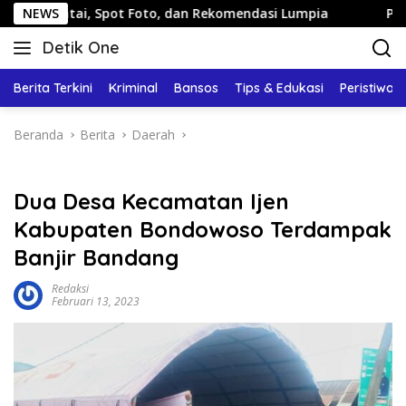
Langsung
, Spot Foto, dan Rekomendasi Lumpia
NEWS
Panduan Wisata Ke
ke
Detik One
konten
Tajam
Ungkap
Berita Terkini
Kriminal
Bansos
Tips & Edukasi
Peristiwa
Fakta
Beranda
Berita
Daerah
Dua Desa Kecamatan Ijen
Kabupaten Bondowoso Terdampak
Banjir Bandang
Redaksi
Februari 13, 2023