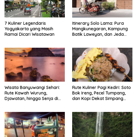
7 Kuliner Legendaris
Itinerary Solo Lama: Pura
Yogyakarta yang Masih
Mangkunegaran, Kampung
Ramai Dicari Wisatawan
Batik Laweyan, dan Jeda
Timlo-Selat Solo
Wisata Banyuwangi Sehari:
Rute Kuliner Pagi Kediri: Soto
Rute Kawah Wurung,
Bok Ireng, Pecel Tumpang,
Djawatan, hingga Senja di
dan Kopi Dekat Simpang
Pulau Merah
Lima Gumul