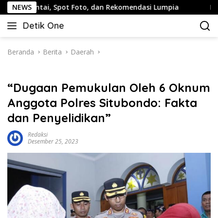
Langsung
, Spot Foto, dan Rekomendasi Lumpia
NEWS
Panduan Wisata Ke
ke
Detik One
konten
Tajam
Ungkap
Fakta
Beranda
Berita
Daerah
“Dugaan Pemukulan Oleh 6 Oknum
Anggota Polres Situbondo: Fakta
dan Penyelidikan”
Redaksi
Desember 25, 2023