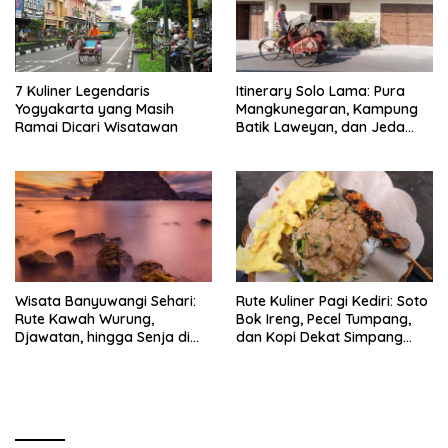
7 Kuliner Legendaris
Itinerary Solo Lama: Pura
Yogyakarta yang Masih
Mangkunegaran, Kampung
Ramai Dicari Wisatawan
Batik Laweyan, dan Jeda
Timlo-Selat Solo
Wisata Banyuwangi Sehari:
Rute Kuliner Pagi Kediri: Soto
Rute Kawah Wurung,
Bok Ireng, Pecel Tumpang,
Djawatan, hingga Senja di
dan Kopi Dekat Simpang
Pulau Merah
Lima Gumul