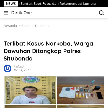
Langsung
 Santai, Spot Foto, dan Rekomendasi Lumpia
NEWS
Panduan Wi
ke
Detik One
konten
Tajam
Ungkap
Fakta
Beranda
Berita
Daerah
Terlibat Kasus Narkoba, Warga
Dawuhan Ditangkap Polres
Situbondo
Redaksi
Mei 14, 2023