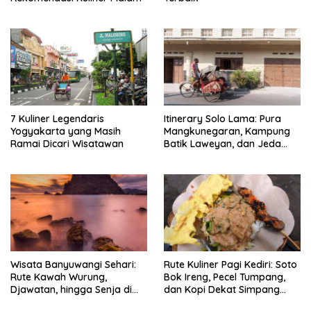
7 Kuliner Legendaris
Itinerary Solo Lama: Pura
Yogyakarta yang Masih
Mangkunegaran, Kampung
Ramai Dicari Wisatawan
Batik Laweyan, dan Jeda
Timlo-Selat Solo
Wisata Banyuwangi Sehari:
Rute Kuliner Pagi Kediri: Soto
Rute Kawah Wurung,
Bok Ireng, Pecel Tumpang,
Djawatan, hingga Senja di
dan Kopi Dekat Simpang
Pulau Merah
Lima Gumul