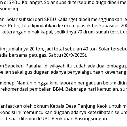
 SPBU Kalianget. Solar subsidi tersebut diduga dibeli m
 Sumenep.
an. Solar subsidi dari SPBU Kalianget dibeli menggunakan 
ik Putih, lalu dipindahkan ke drum plastik berkapasitas 20
eterangan pihak kapal, sedikitnya 70 drum sudah terisi, d
irim jumlahnya 20 ton, jadi total sebulan 40 ton. Solar ter
edia bersama petugas, Sabtu (20/9/2025).
an Sapeken. Padahal, di wilayah itu sudah ada dua lembaga p
belian sekaligus dugaan adanya penyalahgunaan kewenang
menep. Namun hingga kini, laporan pengaduan belum ditinda
omendasi pembelian BBM. Beberapa hari kemudian, surat 
anfaatkan oleh oknum Kepala Desa Tanjung Keok untuk memb
ondisi ini memunculkan dugaan adanya keterlibatan sejuml
.id. saat ditemui di UPT Perikanan Pasongsongan.