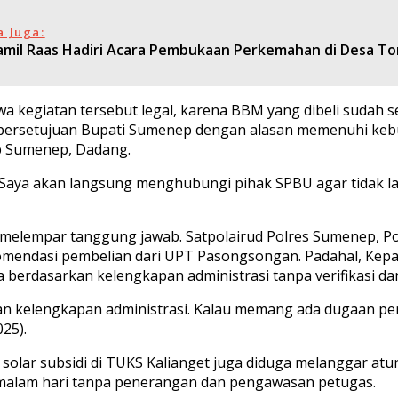
a Juga:
amil Raas Hadiri Acara Pembukaan Perkemahan di Desa T
hwa kegiatan tersebut legal, karena BBM yang dibeli suda
 persetujuan Bupati Sumenep dengan alasan memenuhi keb
b Sumenep, Dadang.
Saya akan langsung menghubungi pihak SPBU agar tidak lag
g melempar tanggung jawab. Satpolairud Polres Sumenep, P
komendasi pembelian dari UPT Pasongsongan. Padahal, Kep
a berdasarkan kelengkapan administrasi tanpa verifikasi 
n kelengkapan administrasi. Kalau memang ada dugaan pen
025).
solar subsidi di TUKS Kalianget juga diduga melanggar atura
a malam hari tanpa penerangan dan pengawasan petugas.