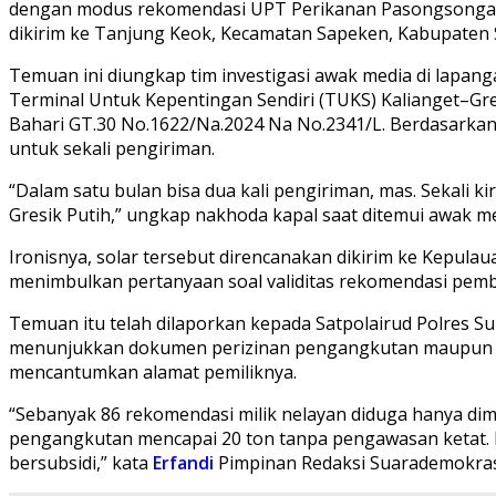
dengan modus rekomendasi UPT Perikanan Pasongsongan di
dikirim ke Tanjung Keok, Kecamatan Sapeken, Kabupaten
Temuan ini diungkap tim investigasi awak media di lapang
Terminal Untuk Kepentingan Sendiri (TUKS) Kalianget–Gres
Bahari GT.30 No.1622/Na.2024 Na No.2341/L. Berdasarkan k
untuk sekali pengiriman.
“Dalam satu bulan bisa dua kali pengiriman, mas. Sekali k
Gresik Putih,” ungkap nakhoda kapal saat ditemui awak m
Ironisnya, solar tersebut direncanakan dikirim ke Kepulau
menimbulkan pertanyaan soal validitas rekomendasi pem
Temuan itu telah dilaporkan kepada Satpolairud Polres Su
menunjukkan dokumen perizinan pengangkutan maupun rek
mencantumkan alamat pemiliknya.
“Sebanyak 86 rekomendasi milik nelayan diduga hanya dim
pengangkutan mencapai 20 ton tanpa pengawasan ketat. K
bersubsidi,” kata
Erfandi
Pimpinan Redaksi Suarademokrasi