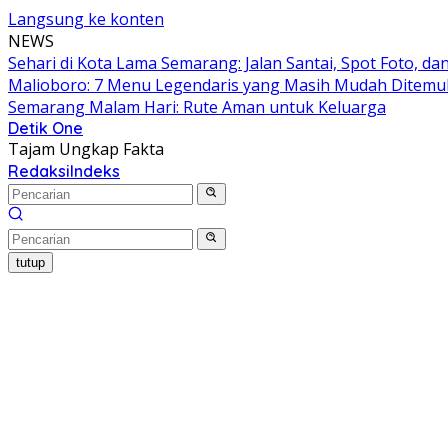
Langsung ke konten
NEWS
Sehari di Kota Lama Semarang: Jalan Santai, Spot Foto, 
Malioboro: 7 Menu Legendaris yang Masih Mudah Ditem
Semarang Malam Hari: Rute Aman untuk Keluarga
Detik One
Tajam Ungkap Fakta
Redaksi
Indeks
tutup