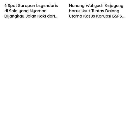
6 Spot Sarapan Legendaris
Nanang Wahyudi: Kejagung
di Solo yang Nyaman
Harus Usut Tuntas Dalang
Dijangkau Jalan Kaki dari
Utama Kasus Korupsi BSPS
Stasiun Balapan
Sumenep