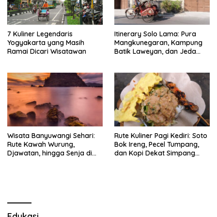
7 Kuliner Legendaris
Itinerary Solo Lama: Pura
Yogyakarta yang Masih
Mangkunegaran, Kampung
Ramai Dicari Wisatawan
Batik Laweyan, dan Jeda
Timlo-Selat Solo
Wisata Banyuwangi Sehari:
Rute Kuliner Pagi Kediri: Soto
Rute Kawah Wurung,
Bok Ireng, Pecel Tumpang,
Djawatan, hingga Senja di
dan Kopi Dekat Simpang
Pulau Merah
Lima Gumul
Edukasi