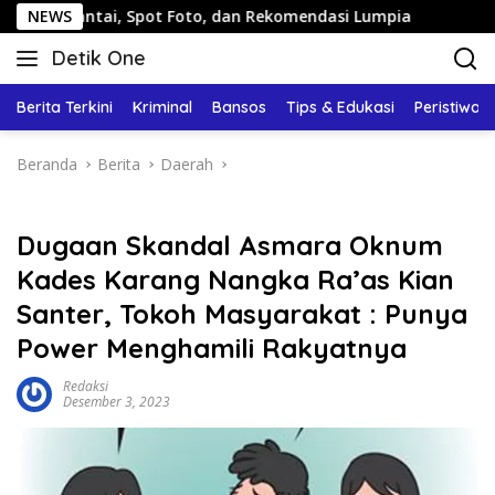
Langsung
i, Spot Foto, dan Rekomendasi Lumpia
NEWS
Panduan Wisata K
ke
Detik One
konten
Tajam
Ungkap
Berita Terkini
Kriminal
Bansos
Tips & Edukasi
Peristiwa
Fakta
Beranda
Berita
Daerah
Dugaan Skandal Asmara Oknum
Kades Karang Nangka Ra’as Kian
Santer, Tokoh Masyarakat : Punya
Power Menghamili Rakyatnya
Redaksi
Desember 3, 2023