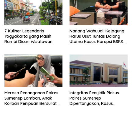
7 Kuliner Legendaris
Nanang Wahyudi: Kejagung
Yogyakarta yang Masih
Harus Usut Tuntas Dalang
Ramai Dicari Wisatawan
Utama Kasus Korupsi BSPS
Sumenep
Merasa Penanganan Polres
Integritas Penyidik Pidsus
Sumenep Lamban, Anak
Polres Sumenep
Korban Penipuan Bersurat ke
Dipertanyakan, Kasus
Mabes Polri
Dugaan Penipuan Oknum
LSM Tak Kunjung Ada
Kepastian