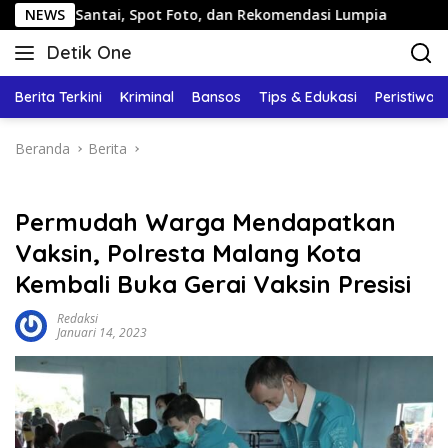
Langsung
ntai, Spot Foto, dan Rekomendasi Lumpia
NEWS
Panduan Wisat
ke
Detik One
konten
Tajam
Ungkap
Berita Terkini
Kriminal
Bansos
Tips & Edukasi
Peristiwa
Fakta
Beranda
Berita
Permudah Warga Mendapatkan
Vaksin, Polresta Malang Kota
Kembali Buka Gerai Vaksin Presisi
Redaksi
Januari 14, 2023