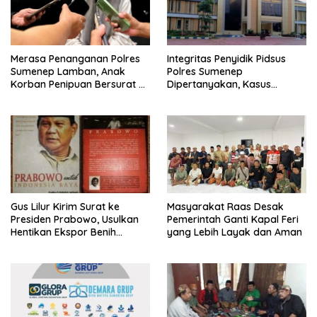
Merasa Penanganan Polres
Integritas Penyidik Pidsus
Sumenep Lamban, Anak
Polres Sumenep
Korban Penipuan Bersurat ke
Dipertanyakan, Kasus
Mabes Polri
Dugaan Penipuan Oknum
LSM Tak Kunjung Ada
Kepastian
Gus Lilur Kirim Surat ke
Masyarakat Raas Desak
Presiden Prabowo, Usulkan
Pemerintah Ganti Kapal Feri
Hentikan Ekspor Benih
yang Lebih Layak dan Aman
Lobster dan Ganti Ekspor
Lobster 50 Gram