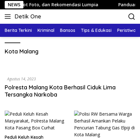
Langsung
tai, Spot Foto, dan Rekomendasi Lumpia
NEWS
Panduan Wisata
ke
Detik One
konten
Tajam
Ungkap
Berita Terkini
Kriminal
Bansos
Tips & Edukasi
Peristiwa
Fakta
Kota Malang
Agustus 14, 2023
Polresta Malang Kota Berhasil Ciduk Lima
Tersangka Narkoba
Peduli Keluh Kesah