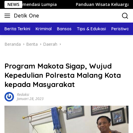
Langsung
ndasi Lumpia
NEWS
Panduan Wisata Keluarga ke Kota Batu: Iti
ke
Detik One
konten
Tajam
Ungkap
Berita Terkini
Kriminal
Bansos
Tips & Edukasi
Peristiwa
Fakta
Beranda
Berita
Daerah
Program Makota Sigap, Wujud
Kepedulian Polresta Malang Kota
kepada Masyarakat
Redaksi
Januari 28, 2023