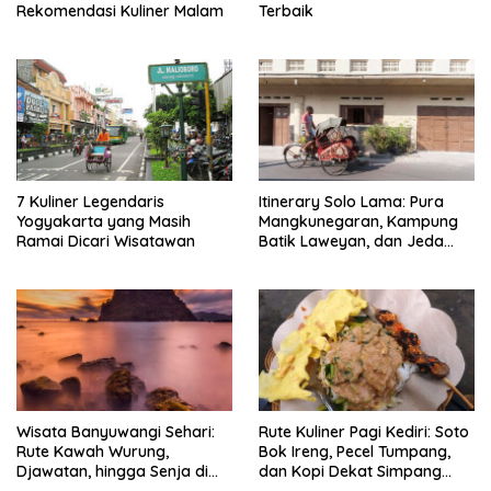
Rekomendasi Kuliner Malam
Terbaik
7 Kuliner Legendaris
Itinerary Solo Lama: Pura
Yogyakarta yang Masih
Mangkunegaran, Kampung
Ramai Dicari Wisatawan
Batik Laweyan, dan Jeda
Timlo-Selat Solo
Wisata Banyuwangi Sehari:
Rute Kuliner Pagi Kediri: Soto
Rute Kawah Wurung,
Bok Ireng, Pecel Tumpang,
Djawatan, hingga Senja di
dan Kopi Dekat Simpang
Pulau Merah
Lima Gumul