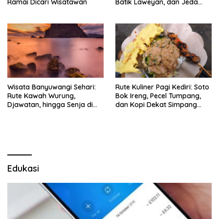
Ramai Dicari Wisatawan
Batik Laweyan, dan Jeda
Timlo-Selat Solo
Wisata Banyuwangi Sehari:
Rute Kuliner Pagi Kediri: Soto
Rute Kawah Wurung,
Bok Ireng, Pecel Tumpang,
Djawatan, hingga Senja di
dan Kopi Dekat Simpang
Pulau Merah
Lima Gumul
Edukasi