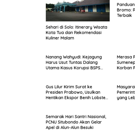
Panduan 
Bromo: R
Terbaik
Sehari di Solo: Itinerary Wisata
Kota Tua dan Rekomendasi
Kuliner Malam
Nanang Wahyudi: Kejagung
Merasa 
Harus Usut Tuntas Dalang
Sumenep
Utama Kasus Korupsi BSPS
Korban P
Sumenep
Mabes Po
Gus Lilur Kirim Surat ke
Masyara
Presiden Prabowo, Usulkan
Pemerint
Hentikan Ekspor Benih Lobster
yang Le
dan Ganti Ekspor Lobster 50
Gram
Semarak Hari Santri Nasional,
PCNU Situbondo Akan Gelar
Apel di Alun-Alun Besuki