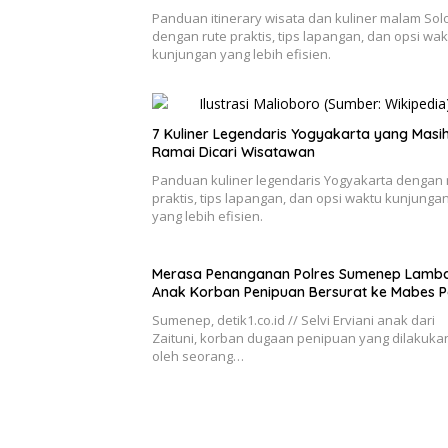
Panduan itinerary wisata dan kuliner malam Sol
dengan rute praktis, tips lapangan, dan opsi wak
kunjungan yang lebih efisien.
7 Kuliner Legendaris Yogyakarta yang Masi
Ramai Dicari Wisatawan
Panduan kuliner legendaris Yogyakarta dengan 
praktis, tips lapangan, dan opsi waktu kunjunga
yang lebih efisien.
Merasa Penanganan Polres Sumenep Lamba
Anak Korban Penipuan Bersurat ke Mabes Po
Sumenep, detik1.co.id // Selvi Erviani anak dari
Zaituni, korban dugaan penipuan yang dilakuka
oleh seorang…