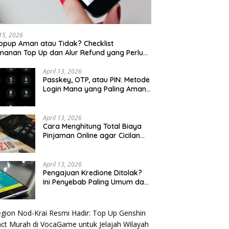
 15, 2026
opup Aman atau Tidak? Checklist
anan Top Up dan Alur Refund yang Perlu
u Cek
April 13, 2026
Passkey, OTP, atau PIN: Metode
Login Mana yang Paling Aman
untuk Akun Finansial?
April 13, 2026
Cara Menghitung Total Biaya
Pinjaman Online agar Cicilan
Tidak Menjebak
April 13, 2026
Pengajuan Kredione Ditolak?
Ini Penyebab Paling Umum dan
Cara Ajukan Ulang