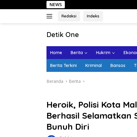
Langsung
NEWS
Sehari
ke
konten
Redaksi
Indeks
tutup
Detik One
Tajam
Ungkap
Home
Berita
Hukrim
Ekonom
Fakta
Berita Terkini
Kriminal
Bansos
T
Beranda
Berita
Heroik, Polisi Kota 
Berhasil Selamatkan
Bunuh Diri