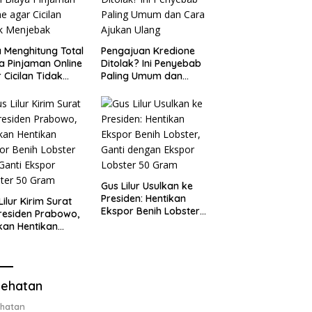
 Menghitung Total
Pengajuan Kredione
a Pinjaman Online
Ditolak? Ini Penyebab
 Cicilan Tidak
Paling Umum dan
jebak
Cara Ajukan Ulang
Gus Lilur Usulkan ke
Presiden: Hentikan
Lilur Kirim Surat
Ekspor Benih Lobster,
residen Prabowo,
Ganti dengan Ekspor
kan Hentikan
Lobster 50 Gram
or Benih Lobster
Ganti Ekspor
ter 50 Gram
ehatan
hatan