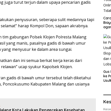
g juga turut terjun dalam upaya pencarian gadis
Cara
lakukan penyusuran, seberapa sulit medannya tapi
Biay
ut selamat” harap Kompol Don, sapaan akrabnya.
agar
Men
uh tim gabungan Polsek Klojen Polresta Malang
il yang manis, pasalnya gadis di bawah umur
im yang menyusur ke dalam area sungai.
atkan dan ini semua berkat kerja keras dari
 relawan” ucap syukur Kapolsek Klojen.
Gus 
ke P
ran gadis di bawah umur tersebut telah diketahui
Usul
, Poncokusumo Kabupaten Malang dan usianya
Eksp
dan 
Lobs
Kes
:
Kese
Malang Kota Lakukan Pengecekan Kesehatan