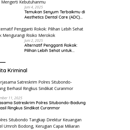
Juni 4, 2025
Temukan Senyum Terbaikmu di
Aesthetics Dental Care (ADC)
Tangerang: Klinik Gigi Modern
yang Mengerti Kebutuhanmu
Juni 2, 2025
Alternatif Pengganti Rokok:
Pilihan Lebih Sehat untuk
Mengurangi Risiko Merokok
ita Kriminal
mber 11, 2025
asama Satreskrim Polres Situbondo-Badung
asil Ringkus Sindikat Curanmor