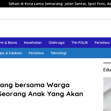
 di Kota Lama Semarang: Jalan Santai, Spot Foto, dan Rekomen
i & Bisnis
Kesehatan
Olahraga
TNI-POLRI
Peristiwa
ips & Edukasi
Peristiwa
Teknologi
Edu
Malang bersama Warga
 Seorang Anak Yang Akan