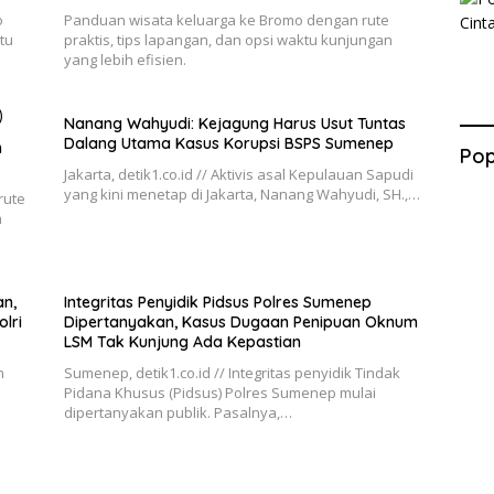
o
Panduan wisata keluarga ke Bromo dengan rute
tu
praktis, tips lapangan, dan opsi waktu kunjungan
yang lebih efisien.
Nanang Wahyudi: Kejagung Harus Usut Tuntas
Dalang Utama Kasus Korupsi BSPS Sumenep
h
Pop
Jakarta, detik1.co.id // Aktivis asal Kepulauan Sapudi
yang kini menetap di Jakarta, Nanang Wahyudi, SH.,…
rute
n
n,
Integritas Penyidik Pidsus Polres Sumenep
lri
Dipertanyakan, Kasus Dugaan Penipuan Oknum
LSM Tak Kunjung Ada Kepastian
n
Sumenep, detik1.co.id // Integritas penyidik Tindak
Pidana Khusus (Pidsus) Polres Sumenep mulai
dipertanyakan publik. Pasalnya,…