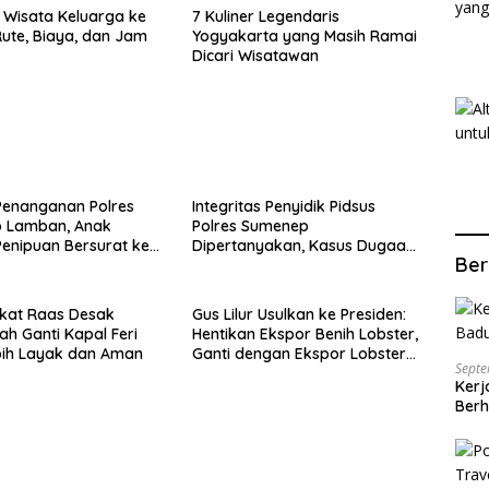
Wisata Keluarga ke
7 Kuliner Legendaris
ute, Biaya, dan Jam
Yogyakarta yang Masih Ramai
Dicari Wisatawan
Penanganan Polres
Integritas Penyidik Pidsus
 Lamban, Anak
Polres Sumenep
enipuan Bersurat ke
Dipertanyakan, Kasus Dugaan
Ber
lri
Penipuan Oknum LSM Tak
Kunjung Ada Kepastian
kat Raas Desak
Gus Lilur Usulkan ke Presiden:
ah Ganti Kapal Feri
Hentikan Ekspor Benih Lobster,
bih Layak dan Aman
Ganti dengan Ekspor Lobster
Septe
50 Gram
Kerj
Berh