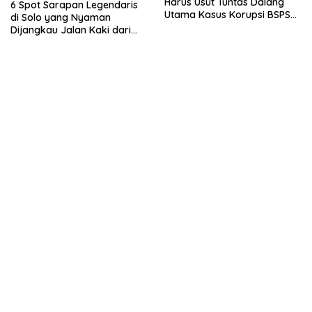
Harus Usut Tuntas Dalang
6 Spot Sarapan Legendaris
Utama Kasus Korupsi BSPS
di Solo yang Nyaman
Sumenep
Dijangkau Jalan Kaki dari
Stasiun Balapan