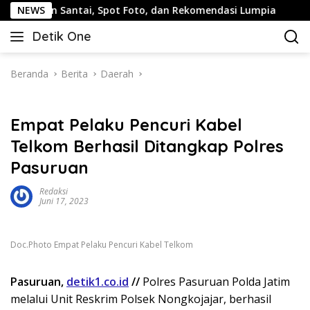
Langsung
alan Santai, Spot Foto, dan Rekomendasi Lumpia
NEWS
Pandu
ke
Detik One
konten
Tajam
Ungkap
Fakta
Beranda
Berita
Daerah
Empat Pelaku Pencuri Kabel
Telkom Berhasil Ditangkap Polres
Pasuruan
Redaksi
Juni 17, 2023
Doc.Photo Empat Pelaku Pencuri Kabel Telkom
Pasuruan,
detik1.co.id
//
Polres Pasuruan Polda Jatim
melalui Unit Reskrim Polsek Nongkojajar, berhasil