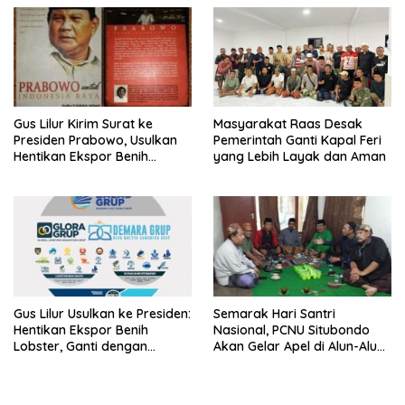
LSM Tak Kunjung Ada
Kepastian
Gus Lilur Kirim Surat ke
Masyarakat Raas Desak
Presiden Prabowo, Usulkan
Pemerintah Ganti Kapal Feri
Hentikan Ekspor Benih
yang Lebih Layak dan Aman
Lobster dan Ganti Ekspor
Lobster 50 Gram
Gus Lilur Usulkan ke Presiden:
Semarak Hari Santri
Hentikan Ekspor Benih
Nasional, PCNU Situbondo
Lobster, Ganti dengan
Akan Gelar Apel di Alun-Alun
Ekspor Lobster 50 Gram
Besuki