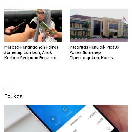
Sumenep
Merasa Penanganan Polres
Integritas Penyidik Pidsus
Sumenep Lamban, Anak
Polres Sumenep
Korban Penipuan Bersurat ke
Dipertanyakan, Kasus
Mabes Polri
Dugaan Penipuan Oknum
LSM Tak Kunjung Ada
Kepastian
Edukasi