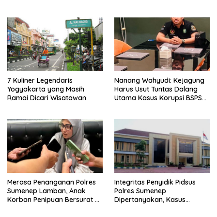
7 Kuliner Legendaris
Nanang Wahyudi: Kejagung
Yogyakarta yang Masih
Harus Usut Tuntas Dalang
Ramai Dicari Wisatawan
Utama Kasus Korupsi BSPS
Sumenep
Merasa Penanganan Polres
Integritas Penyidik Pidsus
Sumenep Lamban, Anak
Polres Sumenep
Korban Penipuan Bersurat ke
Dipertanyakan, Kasus
Mabes Polri
Dugaan Penipuan Oknum