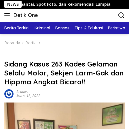
Langsung
tai, Spot Foto, dan Rekomendasi Lumpia
NEWS
Panduan Wisata
ke
Detik One
konten
Tajam
Ungkap
Berita Terkini
Kriminal
Bansos
Tips & Edukasi
Peristiwa
Fakta
Beranda
Berita
Sidang Kasus 263 Kades Gelaman
Selalu Molor, Sekjen Larm-Gak dan
Hippma Angkat Bicara!!
Redaksi
Maret 18, 2022