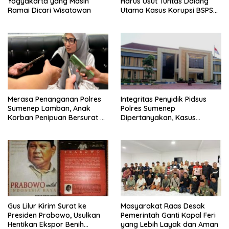
Yogyakarta yang Masih
Harus Usut Tuntas Dalang
Ramai Dicari Wisatawan
Utama Kasus Korupsi BSPS
Sumenep
Merasa Penanganan Polres
Integritas Penyidik Pidsus
Sumenep Lamban, Anak
Polres Sumenep
Korban Penipuan Bersurat ke
Dipertanyakan, Kasus
Mabes Polri
Dugaan Penipuan Oknum
LSM Tak Kunjung Ada
Kepastian
Gus Lilur Kirim Surat ke
Masyarakat Raas Desak
Presiden Prabowo, Usulkan
Pemerintah Ganti Kapal Feri
Hentikan Ekspor Benih
yang Lebih Layak dan Aman