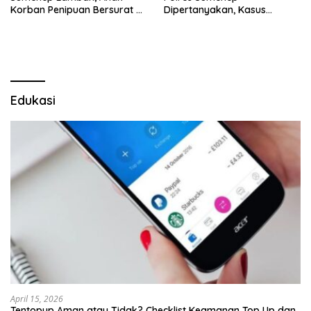
Korban Penipuan Bersurat ke
Dipertanyakan, Kasus
Mabes Polri
Dugaan Penipuan Oknum
LSM Tak Kunjung Ada
Kepastian
Edukasi
April 15, 2026
Tentopup Aman atau Tidak? Checklist Keamanan Top Up dan