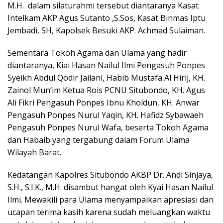
M.H. dalam silaturahmi tersebut diantaranya Kasat
Intelkam AKP Agus Sutanto ,S.Sos, Kasat Binmas Iptu
Jembadi, SH, Kapolsek Besuki AKP. Achmad Sulaiman.
Sementara Tokoh Agama dan Ulama yang hadir
diantaranya, Kiai Hasan Nailul Ilmi Pengasuh Ponpes
Syeikh Abdul Qodir Jailani, Habib Mustafa Al Hirij, KH.
Zainol Mun’im Ketua Rois PCNU Situbondo, KH. Agus
Ali Fikri Pengasuh Ponpes Ibnu Kholdun, KH. Anwar
Pengasuh Ponpes Nurul Yaqin, KH. Hafidz Sybawaeh
Pengasuh Ponpes Nurul Wafa, beserta Tokoh Agama
dan Habaib yang tergabung dalam Forum Ulama
Wilayah Barat.
Kedatangan Kapolres Situbondo AKBP Dr. Andi Sinjaya,
S.H., S.I.K., M.H. disambut hangat oleh Kyai Hasan Nailul
Ilmi. Mewakili para Ulama menyampaikan apresiasi dan
ucapan terima kasih karena sudah meluangkan waktu