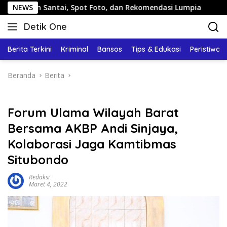
Langsung
ntai, Spot Foto, dan Rekomendasi Lumpia
NEWS
Panduan Wisat
ke
Detik One
konten
Tajam
Ungkap
Berita Terkini
Kriminal
Bansos
Tips & Edukasi
Peristiwa
Fakta
Beranda
Berita
Forum Ulama Wilayah Barat
Bersama AKBP Andi Sinjaya,
Kolaborasi Jaga Kamtibmas
Situbondo
Redaksi
Maret 4, 2022