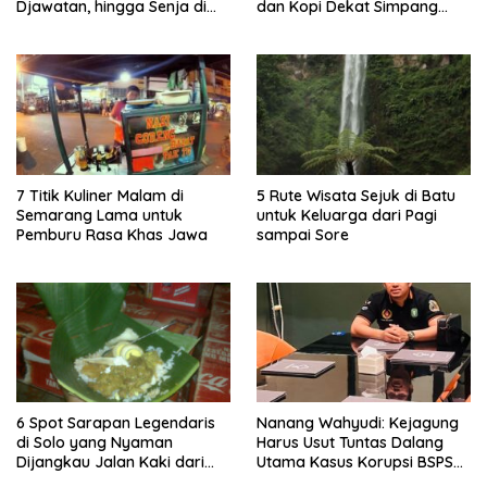
Djawatan, hingga Senja di
dan Kopi Dekat Simpang
Pulau Merah
Lima Gumul
7 Titik Kuliner Malam di
5 Rute Wisata Sejuk di Batu
Semarang Lama untuk
untuk Keluarga dari Pagi
Pemburu Rasa Khas Jawa
sampai Sore
6 Spot Sarapan Legendaris
Nanang Wahyudi: Kejagung
di Solo yang Nyaman
Harus Usut Tuntas Dalang
Dijangkau Jalan Kaki dari
Utama Kasus Korupsi BSPS
Stasiun Balapan
Sumenep