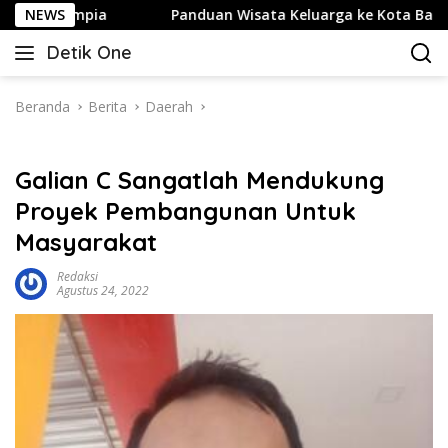
Langsung
pia
NEWS
Panduan Wisata Keluarga ke Kota Batu: Itinerary Se
ke
Detik One
konten
Tajam
Ungkap
Fakta
Beranda
Berita
Daerah
Galian C Sangatlah Mendukung
Proyek Pembangunan Untuk
Masyarakat
Redaksi
Agustus 24, 2022