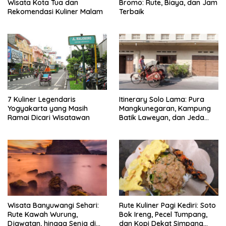
Wisata Kota Tua dan
Bromo: Rute, Biaya, dan Jam
Rekomendasi Kuliner Malam
Terbaik
7 Kuliner Legendaris
Itinerary Solo Lama: Pura
Yogyakarta yang Masih
Mangkunegaran, Kampung
Ramai Dicari Wisatawan
Batik Laweyan, dan Jeda
Timlo-Selat Solo
Wisata Banyuwangi Sehari:
Rute Kuliner Pagi Kediri: Soto
Rute Kawah Wurung,
Bok Ireng, Pecel Tumpang,
Djawatan, hingga Senja di
dan Kopi Dekat Simpang