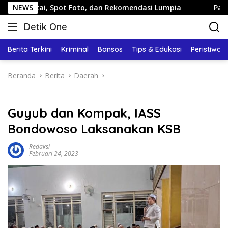
Langsung
 Spot Foto, dan Rekomendasi Lumpia
NEWS
Panduan Wisata Ke
ke
Detik One
konten
Tajam
Ungkap
Berita Terkini
Kriminal
Bansos
Tips & Edukasi
Peristiwa
Fakta
Beranda
Berita
Daerah
Guyub dan Kompak, IASS
Bondowoso Laksanakan KSB
Redaksi
Februari 24, 2023