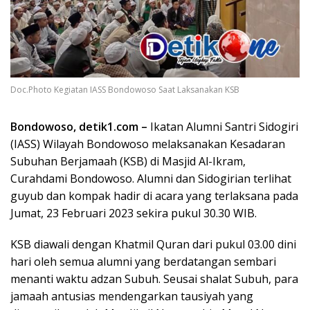
Doc.Photo Kegiatan IASS Bondowoso Saat Laksanakan KSB
Bondowoso, detik1.com –
Ikatan Alumni Santri Sidogiri
(IASS) Wilayah Bondowoso melaksanakan Kesadaran
Subuhan Berjamaah (KSB) di Masjid Al-Ikram,
Curahdami Bondowoso. Alumni dan Sidogirian terlihat
guyub dan kompak hadir di acara yang terlaksana pada
Jumat, 23 Februari 2023 sekira pukul 30.30 WIB.
KSB diawali dengan Khatmil Quran dari pukul 03.00 dini
hari oleh semua alumni yang berdatangan sembari
menanti waktu adzan Subuh. Seusai shalat Subuh, para
jamaah antusias mendengarkan tausiyah yang