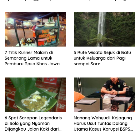
Pulau Merah
Lima Gumul
7 Titik Kuliner Malam di
5 Rute Wisata Sejuk di Batu
Semarang Lama untuk
untuk Keluarga dari Pagi
Pemburu Rasa Khas Jawa
sampai Sore
6 Spot Sarapan Legendaris
Nanang Wahyudi: Kejagung
di Solo yang Nyaman
Harus Usut Tuntas Dalang
Dijangkau Jalan Kaki dari
Utama Kasus Korupsi BSPS
Stasiun Balapan
Sumenep