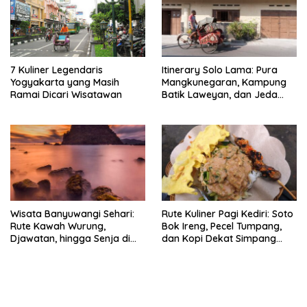
7 Kuliner Legendaris
Itinerary Solo Lama: Pura
Yogyakarta yang Masih
Mangkunegaran, Kampung
Ramai Dicari Wisatawan
Batik Laweyan, dan Jeda
Timlo-Selat Solo
Wisata Banyuwangi Sehari:
Rute Kuliner Pagi Kediri: Soto
Rute Kawah Wurung,
Bok Ireng, Pecel Tumpang,
Djawatan, hingga Senja di
dan Kopi Dekat Simpang
Pulau Merah
Lima Gumul