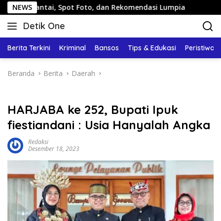
Langsung
ai, Spot Foto, dan Rekomendasi Lumpia
NEWS
Panduan Wisata
ke
Detik One
konten
Tajam
Ungkap
Berita Terkini
Kriminal
Bansos
Tips & Edukasi
Peristiwa
Fakta
Beranda
Berita
Daerah
HARJABA ke 252, Bupati Ipuk
fiestiandani : Usia Hanyalah Angka
Redaksi
Desember 18, 2023