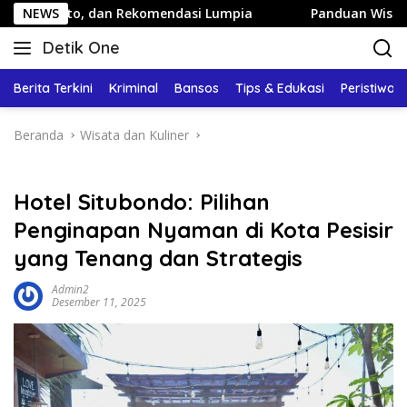
Langsung
an Rekomendasi Lumpia
NEWS
Panduan Wisata Keluarga ke Kota
ke
Detik One
konten
Tajam
Ungkap
Berita Terkini
Kriminal
Bansos
Tips & Edukasi
Peristiwa
Fakta
Beranda
Wisata dan Kuliner
Hotel Situbondo: Pilihan
Penginapan Nyaman di Kota Pesisir
yang Tenang dan Strategis
Admin2
Desember 11, 2025