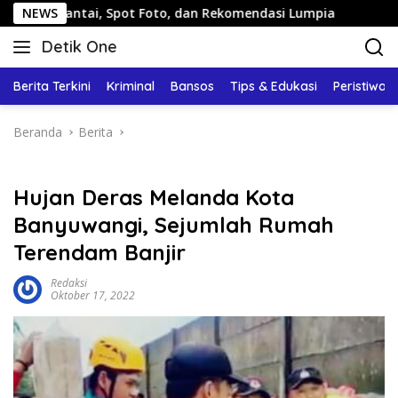
Langsung
ai, Spot Foto, dan Rekomendasi Lumpia
NEWS
Panduan Wisata 
ke
Detik One
konten
Tajam
Ungkap
Berita Terkini
Kriminal
Bansos
Tips & Edukasi
Peristiwa
Fakta
Beranda
Berita
Hujan Deras Melanda Kota
Banyuwangi, Sejumlah Rumah
Terendam Banjir
Redaksi
Oktober 17, 2022