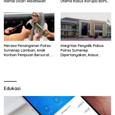
Ramai Dicari Wisatawan
Utama Kasus Korupsi BSPS
Sumenep
Merasa Penanganan Polres
Integritas Penyidik Pidsus
Sumenep Lamban, Anak
Polres Sumenep
Korban Penipuan Bersurat ke
Dipertanyakan, Kasus
Mabes Polri
Dugaan Penipuan Oknum
LSM Tak Kunjung Ada
Kepastian
Edukasi