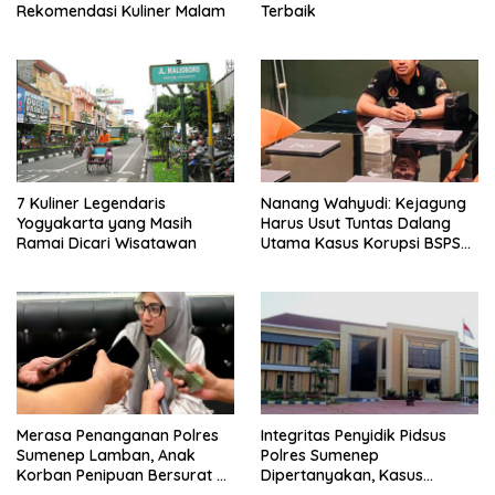
Rekomendasi Kuliner Malam
Terbaik
7 Kuliner Legendaris
Nanang Wahyudi: Kejagung
Yogyakarta yang Masih
Harus Usut Tuntas Dalang
Ramai Dicari Wisatawan
Utama Kasus Korupsi BSPS
Sumenep
Merasa Penanganan Polres
Integritas Penyidik Pidsus
Sumenep Lamban, Anak
Polres Sumenep
Korban Penipuan Bersurat ke
Dipertanyakan, Kasus
Mabes Polri
Dugaan Penipuan Oknum