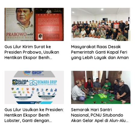
LSM Tak Kunjung Ada
Kepastian
Gus Lilur Kirim Surat ke
Masyarakat Raas Desak
Presiden Prabowo, Usulkan
Pemerintah Ganti Kapal Feri
Hentikan Ekspor Benih
yang Lebih Layak dan Aman
Lobster dan Ganti Ekspor
Lobster 50 Gram
Gus Lilur Usulkan ke Presiden:
Semarak Hari Santri
Hentikan Ekspor Benih
Nasional, PCNU Situbondo
Lobster, Ganti dengan
Akan Gelar Apel di Alun-Alun
Ekspor Lobster 50 Gram
Besuki