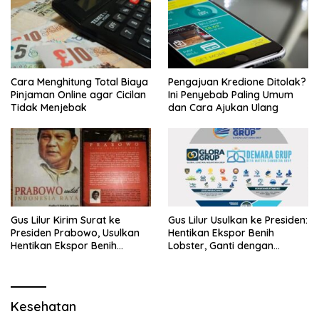
Cara Menghitung Total Biaya
Pengajuan Kredione Ditolak?
Pinjaman Online agar Cicilan
Ini Penyebab Paling Umum
Tidak Menjebak
dan Cara Ajukan Ulang
Gus Lilur Kirim Surat ke
Gus Lilur Usulkan ke Presiden:
Presiden Prabowo, Usulkan
Hentikan Ekspor Benih
Hentikan Ekspor Benih
Lobster, Ganti dengan
Lobster dan Ganti Ekspor
Ekspor Lobster 50 Gram
Lobster 50 Gram
Kesehatan