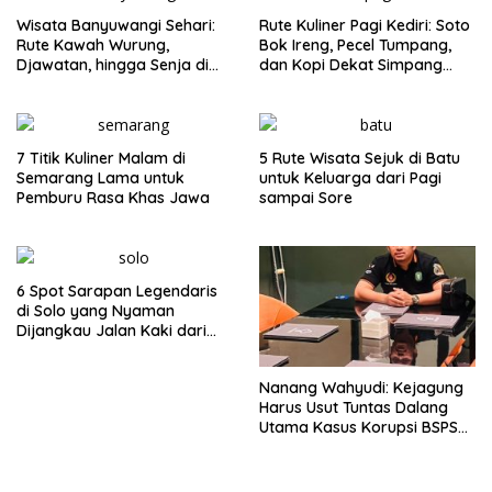
Wisata Banyuwangi Sehari:
Rute Kuliner Pagi Kediri: Soto
Rute Kawah Wurung,
Bok Ireng, Pecel Tumpang,
Djawatan, hingga Senja di
dan Kopi Dekat Simpang
Pulau Merah
Lima Gumul
7 Titik Kuliner Malam di
5 Rute Wisata Sejuk di Batu
Semarang Lama untuk
untuk Keluarga dari Pagi
Pemburu Rasa Khas Jawa
sampai Sore
6 Spot Sarapan Legendaris
di Solo yang Nyaman
Dijangkau Jalan Kaki dari
Stasiun Balapan
Nanang Wahyudi: Kejagung
Harus Usut Tuntas Dalang
Utama Kasus Korupsi BSPS
Sumenep