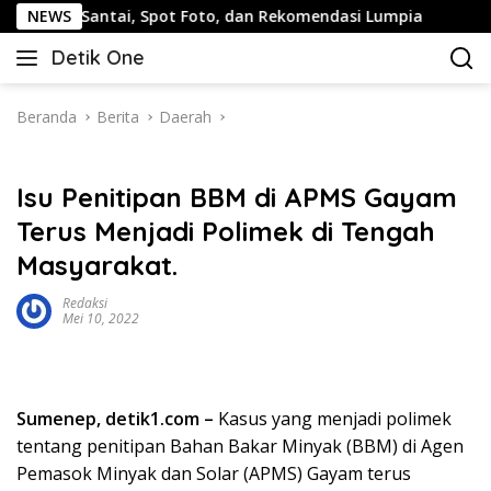
Langsung
antai, Spot Foto, dan Rekomendasi Lumpia
NEWS
Panduan Wis
ke
Detik One
konten
Tajam
Ungkap
Fakta
Beranda
Berita
Daerah
Isu Penitipan BBM di APMS Gayam
Terus Menjadi Polimek di Tengah
Masyarakat.
Redaksi
Mei 10, 2022
Sumenep, detik1.com –
Kasus yang menjadi polimek
tentang penitipan Bahan Bakar Minyak (BBM) di Agen
Pemasok Minyak dan Solar (APMS) Gayam terus