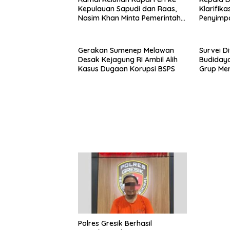
Kepulauan Sapudi dan Raas,
Klarifik
Nasim Khan Minta Pemerintah
Penyimp
Segera Bertindak
“Tidak B
Gerakan Sumenep Melawan
Survei D
Desak Kejagung RI Ambil Alih
Budidaya
Kasus Dugaan Korupsi BSPS
Grup Men
Budidaya
Polres Gresik Berhasil