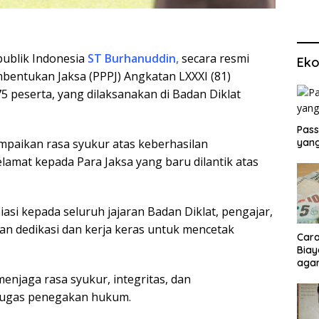
ublik Indonesia
ST Burhanuddin
,
secara resmi
Eko
bentukan Jaksa (PPPJ) Angkatan LXXXI (81)
 peserta, yang dilaksanakan di Badan Diklat
Pass
yang
paikan rasa syukur atas keberhasilan
amat kepada Para Jaksa yang baru dilantik atas
si kepada seluruh jajaran Badan Diklat, pengajar,
an dedikasi dan kerja keras untuk mencetak
Cara
Biay
agar
Men
njaga rasa syukur, integritas, dan
tugas penegakan hukum.