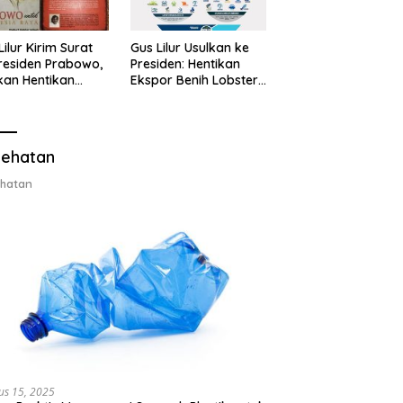
Lilur Kirim Surat
Gus Lilur Usulkan ke
residen Prabowo,
Presiden: Hentikan
kan Hentikan
Ekspor Benih Lobster,
or Benih Lobster
Ganti dengan Ekspor
Ganti Ekspor
Lobster 50 Gram
ter 50 Gram
ehatan
hatan
us 15, 2025