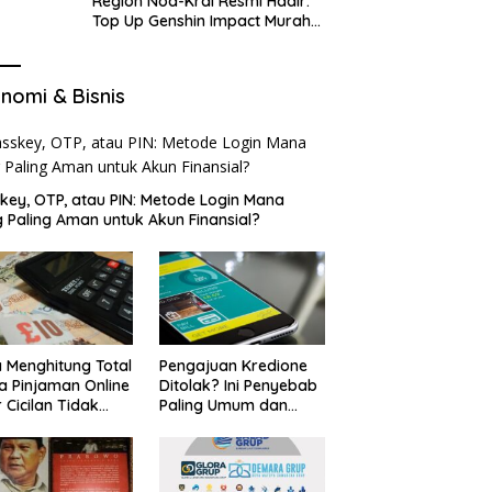
Region Nod-Krai Resmi Hadir:
Top Up Genshin Impact Murah
di VocaGame untuk Jelajah
Wilayah Baru
nomi & Bisnis
key, OTP, atau PIN: Metode Login Mana
 Paling Aman untuk Akun Finansial?
 Menghitung Total
Pengajuan Kredione
a Pinjaman Online
Ditolak? Ini Penyebab
 Cicilan Tidak
Paling Umum dan
jebak
Cara Ajukan Ulang