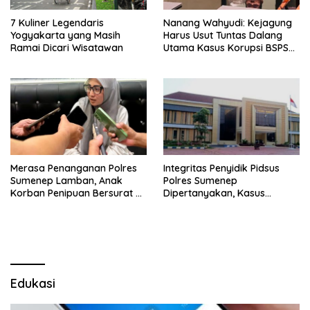
7 Kuliner Legendaris
Nanang Wahyudi: Kejagung
Yogyakarta yang Masih
Harus Usut Tuntas Dalang
Ramai Dicari Wisatawan
Utama Kasus Korupsi BSPS
Sumenep
Merasa Penanganan Polres
Integritas Penyidik Pidsus
Sumenep Lamban, Anak
Polres Sumenep
Korban Penipuan Bersurat ke
Dipertanyakan, Kasus
Mabes Polri
Dugaan Penipuan Oknum
LSM Tak Kunjung Ada
Kepastian
Edukasi