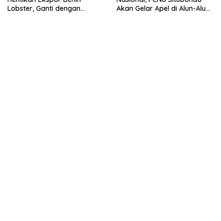
Lobster, Ganti dengan
Akan Gelar Apel di Alun-Alun
Ekspor Lobster 50 Gram
Besuki