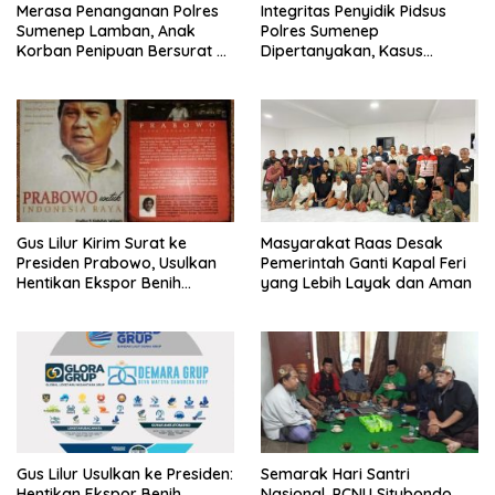
Merasa Penanganan Polres
Integritas Penyidik Pidsus
Sumenep Lamban, Anak
Polres Sumenep
Korban Penipuan Bersurat ke
Dipertanyakan, Kasus
Mabes Polri
Dugaan Penipuan Oknum
LSM Tak Kunjung Ada
Kepastian
Gus Lilur Kirim Surat ke
Masyarakat Raas Desak
Presiden Prabowo, Usulkan
Pemerintah Ganti Kapal Feri
Hentikan Ekspor Benih
yang Lebih Layak dan Aman
Lobster dan Ganti Ekspor
Lobster 50 Gram
Gus Lilur Usulkan ke Presiden:
Semarak Hari Santri
Hentikan Ekspor Benih
Nasional, PCNU Situbondo