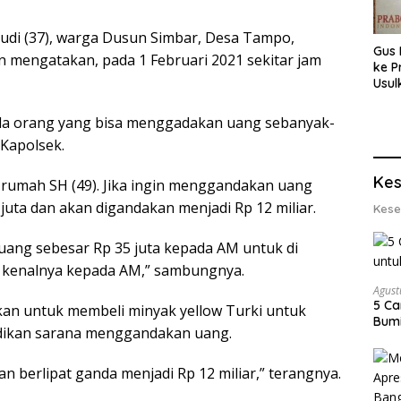
yudi (37), warga Dusun Simbar, Desa Tampo,
Gus 
 mengatakan, pada 1 Februari 2021 sekitar jam
ke P
Usul
Eksp
dan 
ada orang yang bisa menggadakan uang sebanyak-
Lobs
Kapolsek.
Kes
 rumah SH (49). Jika ingin menggandakan uang
uta dan akan digandakan menjadi Rp 12 miliar.
Kese
 uang sebesar Rp 35 juta kepada AM untuk di
n kenalnya kepada AM,” sambungnya.
Agust
5 Ca
akan untuk membeli minyak yellow Turki untuk
Bumi
adikan sarana menggandakan uang.
n berlipat ganda menjadi Rp 12 miliar,” terangnya.