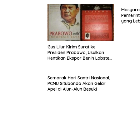
Masyara
Pemerint
yang Le
Gus Lilur Kirim Surat ke
Presiden Prabowo, Usulkan
Hentikan Ekspor Benih Lobster
dan Ganti Ekspor Lobster 50
Gram
Semarak Hari Santri Nasional,
PCNU Situbondo Akan Gelar
Apel di Alun-Alun Besuki