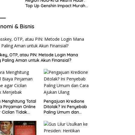
Region Nod-Krai Resmi Hadir:
Top Up Genshin Impact Murah
di VocaGame untuk Jelajah
Wilayah Baru
nomi & Bisnis
key, OTP, atau PIN: Metode Login Mana
 Paling Aman untuk Akun Finansial?
 Menghitung Total
Pengajuan Kredione
a Pinjaman Online
Ditolak? Ini Penyebab
 Cicilan Tidak
Paling Umum dan
jebak
Cara Ajukan Ulang