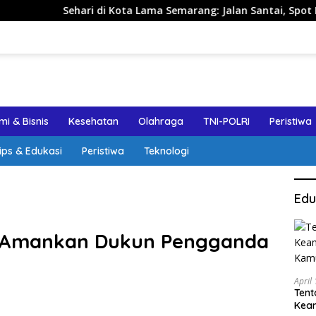
ri di Kota Lama Semarang: Jalan Santai, Spot Foto, dan Rekom
i & Bisnis
Kesehatan
Olahraga
TNI-POLRI
Peristiwa
ips & Edukasi
Peristiwa
Teknologi
Edu
i Amankan Dukun Pengganda
April
Tent
Keam