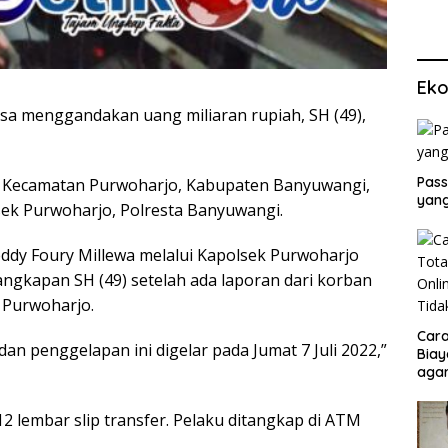
Eko
sa menggandakan uang miliaran rupiah, SH (49),
Pass
, Kecamatan Purwoharjo, Kabupaten Banyuwangi,
yang
sek Purwoharjo, Polresta Banyuwangi.
dy Foury Millewa melalui Kapolsek Purwoharjo
gkapan SH (49) setelah ada laporan dari korban
k Purwoharjo.
Cara
n penggelapan ini digelar pada Jumat 7 Juli 2022,”
Biay
agar
Men
12 lembar slip transfer. Pelaku ditangkap di ATM