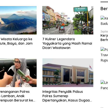
Ber
Septe
Kerj
Wisata Keluarga ke
7 Kuliner Legendaris
Berh
ute, Biaya, dan Jam
Yogyakarta yang Masih Ramai
Dicari Wisatawan
Penanganan Polres
Integritas Penyidik Pidsus
 Lamban, Anak
Polres Sumenep
enipuan Bersurat ke
Dipertanyakan, Kasus Dugaan
lri
Penipuan Oknum LSM Tak