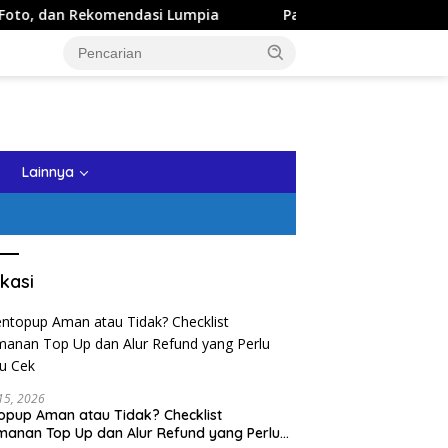
endasi Lumpia
Panduan Wisata Keluarga ke Kota Batu: I
tutup
Lainnya
kasi
 15, 2026
opup Aman atau Tidak? Checklist
anan Top Up dan Alur Refund yang Perlu