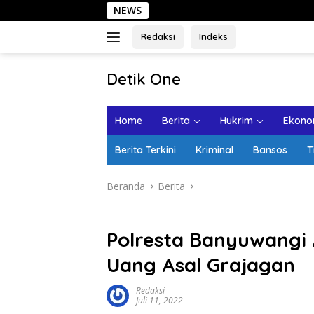
Langsung
NEWS
Seha
ke
konten
Redaksi
Indeks
tutup
Detik One
Tajam
Ungkap
Home
Berita
Hukrim
Ekonom
Fakta
Berita Terkini
Kriminal
Bansos
T
Beranda
Berita
Polresta Banyuwang
Uang Asal Grajagan
Redaksi
Juli 11, 2022