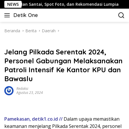
Langsung
alan Santai, Spot Foto, dan Rekomendasi Lumpia
NEWS
Pandua
ke
Detik One
konten
Tajam
Ungkap
Fakta
Beranda
Berita
Daerah
Jelang Pilkada Serentak 2024,
Personel Gabungan Melaksanakan
Patroli Intensif Ke Kantor KPU dan
Bawaslu
Redaksi
Agustus 23, 2024
Pamekasan, detik1.co.id //
Dalam upaya memastikan
keamanan menjelang Pilkada Serentak 2024, personel