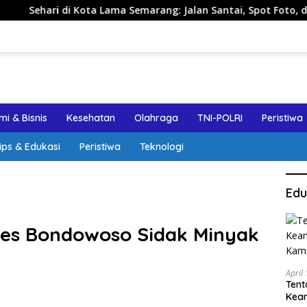
Lama Semarang: Jalan Santai, Spot Foto, dan Rekomendasi Lump
i & Bisnis
Kesehatan
Olahraga
TNI-POLRI
Peristiwa
ips & Edukasi
Peristiwa
Teknologi
Edu
res Bondowoso Sidak Minyak
k
April
Tent
Keam