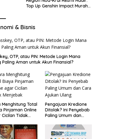
Region Nod-Krai Resmi Hadir:
Top Up Genshin Impact Murah
di VocaGame untuk Jelajah
Wilayah Baru
nomi & Bisnis
key, OTP, atau PIN: Metode Login Mana
 Paling Aman untuk Akun Finansial?
 Menghitung Total
Pengajuan Kredione
a Pinjaman Online
Ditolak? Ini Penyebab
 Cicilan Tidak
Paling Umum dan
jebak
Cara Ajukan Ulang