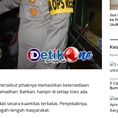
Gus 
ke P
Usul
Eksp
dan 
Lobs
Kes
Kese
Agust
5 Ca
k tersebut pihaknya memastikan ketersediaan
Bumi
madhan. Bahkan, hampir di setiap toko ada.
ati secara kuantitas terbatas. Penyebabnya,
tengah-tengah masyarakat.