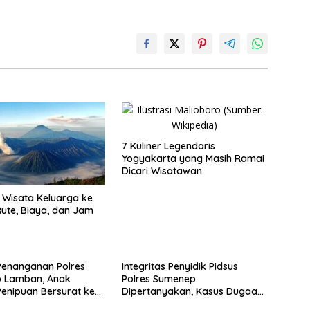
7 Kuliner Legendaris
Yogyakarta yang Masih Ramai
Dicari Wisatawan
Wisata Keluarga ke
ute, Biaya, dan Jam
Penanganan Polres
Integritas Penyidik Pidsus
 Lamban, Anak
Polres Sumenep
enipuan Bersurat ke
Dipertanyakan, Kasus Dugaan
lri
Penipuan Oknum LSM Tak