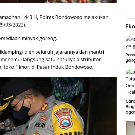
amadhan 1443 H, Polres Bondowoso melakukan
29/03/2022).
Eko
ersediaan minyak goreng.
ampingi oleh seluruh jajarannya dan mantri
Pass
n menemui langsung satu-satunya distributor
yang
i toko Timor, di Pasar Induk Bondowoso.
Cara
Biay
agar
Men