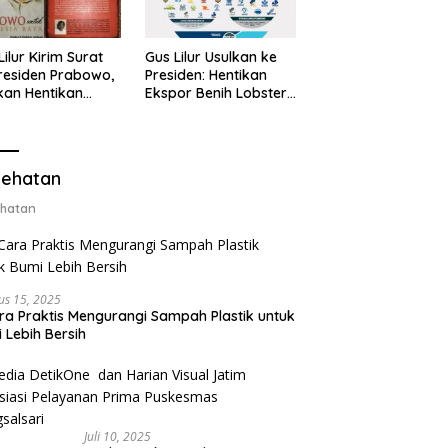
Lilur Kirim Surat
Gus Lilur Usulkan ke
residen Prabowo,
Presiden: Hentikan
kan Hentikan
Ekspor Benih Lobster,
or Benih Lobster
Ganti dengan Ekspor
Ganti Ekspor
Lobster 50 Gram
ter 50 Gram
ehatan
hatan
us 15, 2025
ra Praktis Mengurangi Sampah Plastik untuk
 Lebih Bersih
Juli 10, 2025