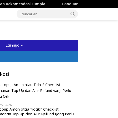
ia
Panduan Wisata Keluarga ke Kota Batu: Itinerary Seh
tutup
Lainnya
kasi
 15, 2026
opup Aman atau Tidak? Checklist
anan Top Up dan Alur Refund yang Perlu