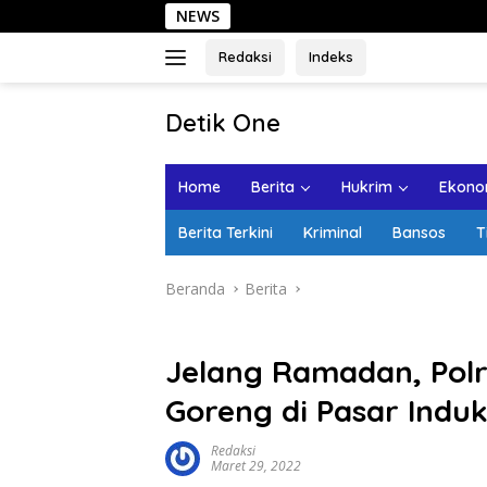
Langsung
NEWS
Sehari di Kota 
ke
konten
Redaksi
Indeks
tutup
Detik One
Tajam
Ungkap
Home
Berita
Hukrim
Ekonom
Fakta
Berita Terkini
Kriminal
Bansos
T
Beranda
Berita
Jelang Ramadan, Pol
Goreng di Pasar Indu
Redaksi
Maret 29, 2022