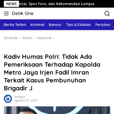
Langsung
ntai, Spot Foto, dan Rekomendasi Lumpia
NEWS
Panduan Wisa
ke
Detik One
konten
Tajam
Ungkap
Berita Terkini
Kriminal
Bansos
Tips & Edukasi
Peristiwa
Fakta
Beranda
Berita
Nasional
Kadiv Humas Polri: Tidak Ada
Pemeriksaan Terhadap Kapolda
Metro Jaya Irjen Fadil Imran
Terkait Kasus Pembunuhan
Brigadir J
Redaksi
Agustus 21, 2022