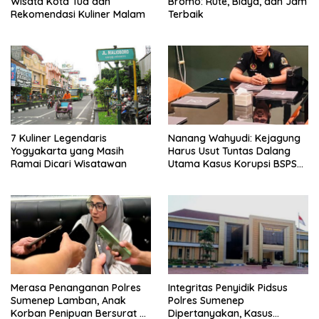
Wisata Kota Tua dan
Bromo: Rute, Biaya, dan Jam
Rekomendasi Kuliner Malam
Terbaik
7 Kuliner Legendaris
Nanang Wahyudi: Kejagung
Yogyakarta yang Masih
Harus Usut Tuntas Dalang
Ramai Dicari Wisatawan
Utama Kasus Korupsi BSPS
Sumenep
Merasa Penanganan Polres
Integritas Penyidik Pidsus
Sumenep Lamban, Anak
Polres Sumenep
Korban Penipuan Bersurat ke
Dipertanyakan, Kasus