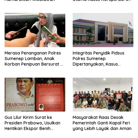
Sumenep
Merasa Penanganan Polres
Integritas Penyidik Pidsus
Sumenep Lamban, Anak
Polres Sumenep
Korban Penipuan Bersurat ke
Dipertanyakan, Kasus
Mabes Polri
Dugaan Penipuan Oknum
LSM Tak Kunjung Ada
Kepastian
Gus Lilur Kirim Surat ke
Masyarakat Raas Desak
Presiden Prabowo, Usulkan
Pemerintah Ganti Kapal Feri
Hentikan Ekspor Benih
yang Lebih Layak dan Aman
Lobster dan Ganti Ekspor