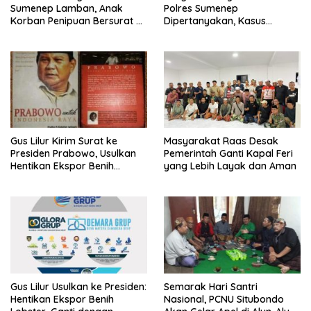
Sumenep Lamban, Anak
Polres Sumenep
Korban Penipuan Bersurat ke
Dipertanyakan, Kasus
Mabes Polri
Dugaan Penipuan Oknum
LSM Tak Kunjung Ada
Kepastian
Gus Lilur Kirim Surat ke
Masyarakat Raas Desak
Presiden Prabowo, Usulkan
Pemerintah Ganti Kapal Feri
Hentikan Ekspor Benih
yang Lebih Layak dan Aman
Lobster dan Ganti Ekspor
Lobster 50 Gram
Gus Lilur Usulkan ke Presiden:
Semarak Hari Santri
Hentikan Ekspor Benih
Nasional, PCNU Situbondo