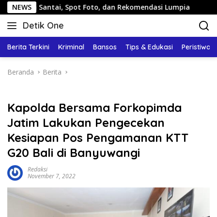
Langsung
ntai, Spot Foto, dan Rekomendasi Lumpia
NEWS
Panduan Wisa
ke
Detik One
konten
Tajam
Ungkap
Berita Terkini
Kriminal
Bansos
Tips & Edukasi
Peristiwa
Fakta
Beranda
Berita
Kapolda Bersama Forkopimda
Jatim Lakukan Pengecekan
Kesiapan Pos Pengamanan KTT
G20 Bali di Banyuwangi
Redaksi
November 7, 2022