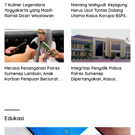
7 Kuliner Legendaris
Nanang Wahyudi: Kejagung
Yogyakarta yang Masih
Harus Usut Tuntas Dalang
Ramai Dicari Wisatawan
Utama Kasus Korupsi BSPS
Sumenep
Merasa Penanganan Polres
Integritas Penyidik Pidsus
Sumenep Lamban, Anak
Polres Sumenep
Korban Penipuan Bersurat ke
Dipertanyakan, Kasus
Mabes Polri
Dugaan Penipuan Oknum
LSM Tak Kunjung Ada
Kepastian
Edukasi