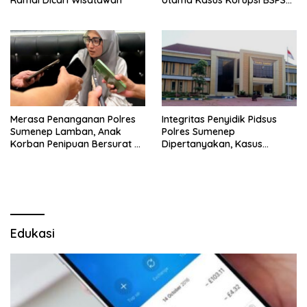
Ramai Dicari Wisatawan
Utama Kasus Korupsi BSPS
Sumenep
Merasa Penanganan Polres
Integritas Penyidik Pidsus
Sumenep Lamban, Anak
Polres Sumenep
Korban Penipuan Bersurat ke
Dipertanyakan, Kasus
Mabes Polri
Dugaan Penipuan Oknum
LSM Tak Kunjung Ada
Kepastian
Edukasi