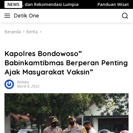
Langsung
 dan Rekomendasi Lumpia
NEWS
Panduan Wisata Keluarga ke Ko
ke
Detik One
konten
Tajam
Ungkap
Fakta
Beranda
Berita
Kapolres Bondowoso”
Babinkamtibmas Berperan Penting
Ajak Masyarakat Vaksin”
Redaksi
Maret 8, 2022