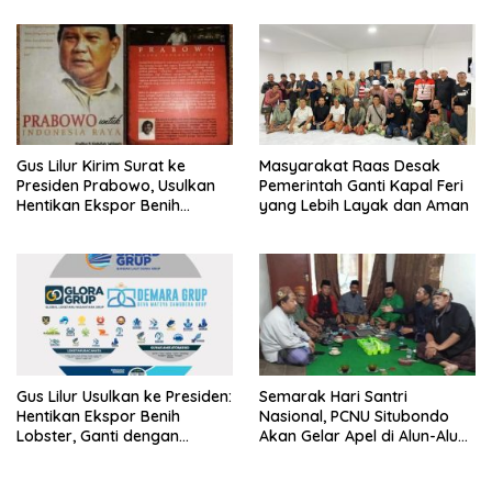
LSM Tak Kunjung Ada
Kepastian
Gus Lilur Kirim Surat ke
Masyarakat Raas Desak
Presiden Prabowo, Usulkan
Pemerintah Ganti Kapal Feri
Hentikan Ekspor Benih
yang Lebih Layak dan Aman
Lobster dan Ganti Ekspor
Lobster 50 Gram
Gus Lilur Usulkan ke Presiden:
Semarak Hari Santri
Hentikan Ekspor Benih
Nasional, PCNU Situbondo
Lobster, Ganti dengan
Akan Gelar Apel di Alun-Alun
Ekspor Lobster 50 Gram
Besuki