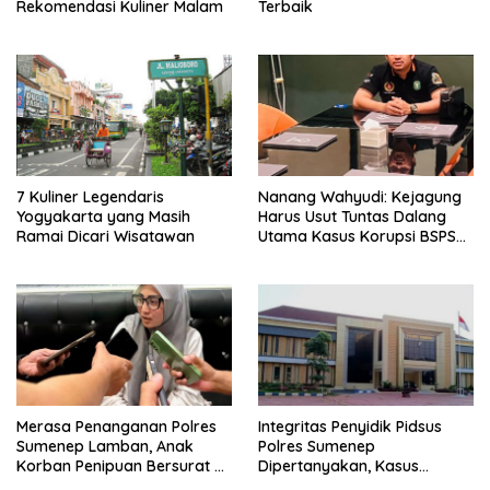
Rekomendasi Kuliner Malam
Terbaik
7 Kuliner Legendaris
Nanang Wahyudi: Kejagung
Yogyakarta yang Masih
Harus Usut Tuntas Dalang
Ramai Dicari Wisatawan
Utama Kasus Korupsi BSPS
Sumenep
Merasa Penanganan Polres
Integritas Penyidik Pidsus
Sumenep Lamban, Anak
Polres Sumenep
Korban Penipuan Bersurat ke
Dipertanyakan, Kasus
Mabes Polri
Dugaan Penipuan Oknum