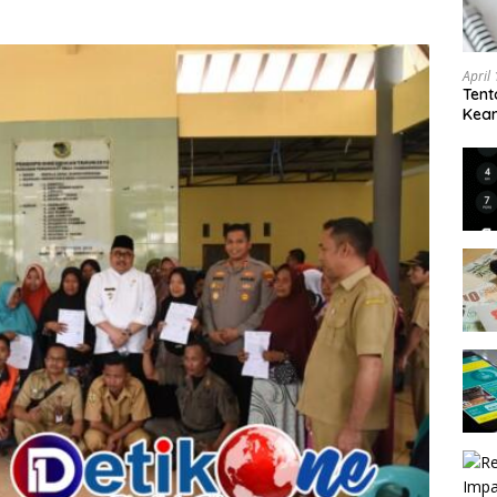
April
Tent
Keam
Kam