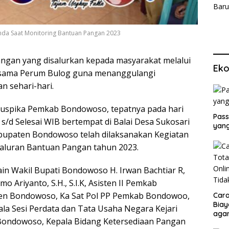
a Saat Monitoring Bantuan Pangan 2023
ngan yang disalurkan kepada masyarakat melalui
Eko
rsama Perum Bulog guna menanggulangi
 sehari-hari.
 Muspika Pemkab Bondowoso, tepatnya pada hari
Pass
 s/d Selesai WIB bertempat di Balai Desa Sukosari
yang
bupaten Bondowoso telah dilaksanakan Kegiatan
yaluran Bantuan Pangan tahun 2023.
ain Wakil Bupati Bondowoso H. Irwan Bachtiar R,
o Ariyanto, S.H., S.I.K, Asisten II Pemkab
n Bondowoso, Ka Sat Pol PP Pemkab Bondowoo,
Cara
Biay
a Sesi Perdata dan Tata Usaha Negara Kejari
agar
ondowoso, Kepala Bidang Ketersediaan Pangan
Men