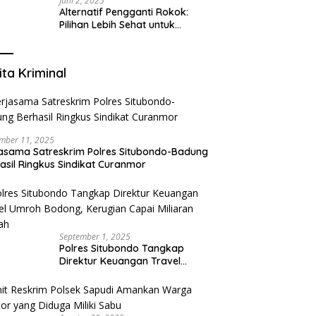
Juni 2, 2025
Alternatif Pengganti Rokok:
Pilihan Lebih Sehat untuk
Mengurangi Risiko Merokok
ita Kriminal
mber 11, 2025
asama Satreskrim Polres Situbondo-Badung
asil Ringkus Sindikat Curanmor
September 1, 2025
Polres Situbondo Tangkap
Direktur Keuangan Travel
Umroh Bodong, Kerugian
Capai Miliaran Rupiah