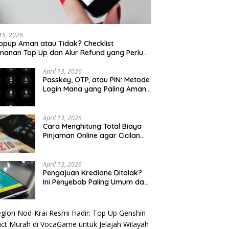
 15, 2026
opup Aman atau Tidak? Checklist
anan Top Up dan Alur Refund yang Perlu
u Cek
April 13, 2026
Passkey, OTP, atau PIN: Metode
Login Mana yang Paling Aman
untuk Akun Finansial?
April 13, 2026
Cara Menghitung Total Biaya
Pinjaman Online agar Cicilan
Tidak Menjebak
April 13, 2026
Pengajuan Kredione Ditolak?
Ini Penyebab Paling Umum dan
Cara Ajukan Ulang