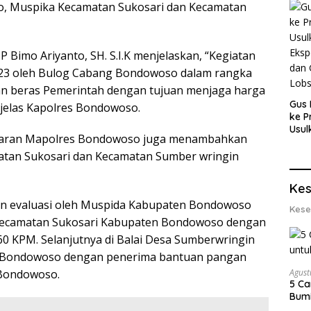
, Muspika Kecamatan Sukosari dan Kecamatan
 Bimo Ariyanto, SH. S.I.K menjelaskan, “Kegiatan
23 oleh Bulog Cabang Bondowoso dalam rangka
 beras Pemerintah dengan tujuan menjaga harga
Gus 
 jelas Kapolres Bondowoso.
ke P
Usul
Jajaran Mapolres Bondowoso juga menambahkan
Eksp
dan 
matan Sukosari dan Kecamatan Sumber wringin
Lobs
Kes
dan evaluasi oleh Muspida Kabupaten Bondowoso
Kese
r Kecamatan Sukosari Kabupaten Bondowoso dengan
 KPM. Selanjutnya di Balai Desa Sumberwringin
 Bondowoso dengan penerima bantuan pangan
Agust
 Bondowoso.
5 Ca
Bumi