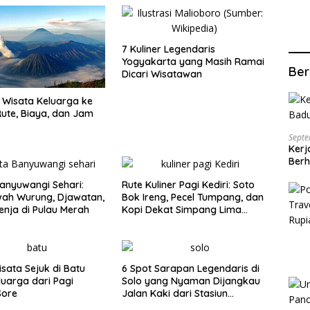
7 Kuliner Legendaris
Yogyakarta yang Masih Ramai
Ber
Dicari Wisatawan
Wisata Keluarga ke
ute, Biaya, dan Jam
Septe
Kerj
Berh
anyuwangi Sehari:
Rute Kuliner Pagi Kediri: Soto
wah Wurung, Djawatan,
Bok Ireng, Pecel Tumpang, dan
enja di Pulau Merah
Kopi Dekat Simpang Lima
Gumul
isata Sejuk di Batu
6 Spot Sarapan Legendaris di
luarga dari Pagi
Solo yang Nyaman Dijangkau
Sore
Jalan Kaki dari Stasiun
Balapan