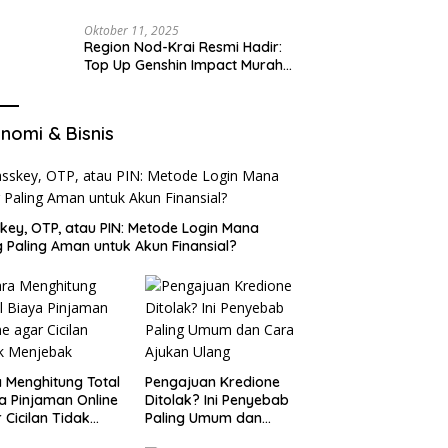
Oktober 11, 2025
Region Nod-Krai Resmi Hadir:
Top Up Genshin Impact Murah
di VocaGame untuk Jelajah
Wilayah Baru
nomi & Bisnis
key, OTP, atau PIN: Metode Login Mana
 Paling Aman untuk Akun Finansial?
 Menghitung Total
Pengajuan Kredione
a Pinjaman Online
Ditolak? Ini Penyebab
 Cicilan Tidak
Paling Umum dan
jebak
Cara Ajukan Ulang