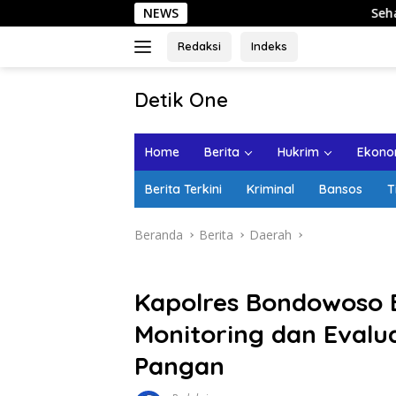
Langsung
NEWS
Sehari di Kota Lama S
ke
konten
Redaksi
Indeks
tutup
Detik One
Tajam
Ungkap
Home
Berita
Hukrim
Ekonom
Fakta
Berita Terkini
Kriminal
Bansos
T
Beranda
Berita
Daerah
Kapolres Bondowoso
Monitoring dan Evalu
Pangan