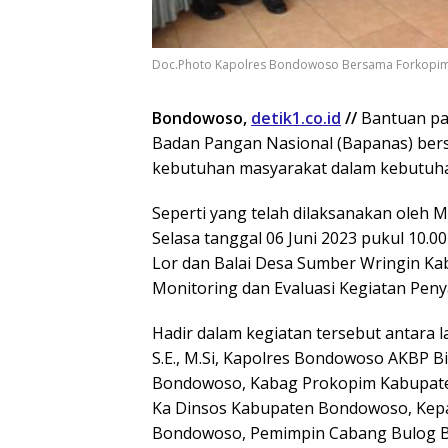
Doc.Photo Kapolres Bondowoso Bersama Forkopimd
Bondowoso,
detik1.co.id
//
Bantuan pa
Badan Pangan Nasional (Bapanas) be
kebutuhan masyarakat dalam kebutuhan
Seperti yang telah dilaksanakan oleh
Selasa tanggal 06 Juni 2023 pukul 10.00
Lor dan Balai Desa Sumber Wringin Ka
Monitoring dan Evaluasi Kegiatan Pen
Hadir dalam kegiatan tersebut antara l
S.E., M.Si, Kapolres Bondowoso AKBP Bim
Bondowoso, Kabag Prokopim Kabupate
Ka Dinsos Kabupaten Bondowoso, Kepal
Bondowoso, Pemimpin Cabang Bulog B