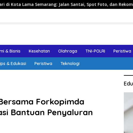
emarang: Jalan Santai, Spot Foto, dan Rekomendasi Lumpia
i & Bisnis
Kesehatan
Olahraga
TNI-POLRI
Peristiwa
ips & Edukasi
Peristiwa
Teknologi
Edu
 Bersama Forkopimda
asi Bantuan Penyaluran