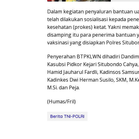
Dalam kegiatan penyaluran bantuan u
telah dilakukan sosialisasi kepada pe
kesehatan (prokes) ketat. Yakni memak
disamping itu para penerima bantuan 
vaksinasi yang disiapkan Polres Situbo
Penyerahan BTPKLWN dihadiri Dandim 08
Kasubsi Pidkor Kejari Situbondo Cahya
Hamid Jauharul Fardli, Kadinsos Samsur
Kadinkes Dwi Herman Susilo, SKM, M.K
M.Si. dan Peja.
(Humas/Fril)
Berita TNI-POLRI