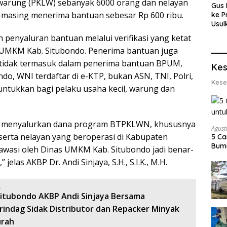
 warung (PKLW) sebanyak 6000 orang dan nelayan
Gus 
-masing menerima bantuan sebesar Rp 600 ribu.
ke P
Usul
Eksp
penyaluran bantuan melalui verifikasi yang ketat
dan 
 UMKM Kab. Situbondo. Penerima bantuan juga
Lobs
 tidak termasuk dalam penerima bantuan BPUM,
Kes
o, WNI terdaftar di e-KTP, bukan ASN, TNI, Polri,
Kese
tukkan bagi pelaku usaha kecil, warung dan
uk menyalurkan dana program BTPKLWN, khususnya
Agust
serta nelayan yang beroperasi di Kabupaten
5 Ca
Bumi
awasi oleh Dinas UMKM Kab. Situbondo jadi benar-
jelas AKBP Dr. Andi Sinjaya, S.H., S.I.K., M.H.
:
Situbondo AKBP Andi Sinjaya Bersama
rindag Sidak Distributor dan Repacker Minyak
urah