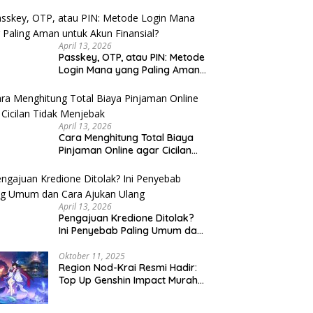
u Cek
April 13, 2026
Passkey, OTP, atau PIN: Metode
Login Mana yang Paling Aman
untuk Akun Finansial?
April 13, 2026
Cara Menghitung Total Biaya
Pinjaman Online agar Cicilan
Tidak Menjebak
April 13, 2026
Pengajuan Kredione Ditolak?
Ini Penyebab Paling Umum dan
Cara Ajukan Ulang
Oktober 11, 2025
Region Nod-Krai Resmi Hadir:
Top Up Genshin Impact Murah
di VocaGame untuk Jelajah
Wilayah Baru