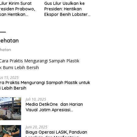
Lilur Kirim Surat
Gus Lilur Usulkan ke
residen Prabowo,
Presiden: Hentikan
kan Hentikan
Ekspor Benih Lobster,
or Benih Lobster
Ganti dengan Ekspor
Ganti Ekspor
Lobster 50 Gram
ter 50 Gram
ehatan
hatan
us 15, 2025
ra Praktis Mengurangi Sampah Plastik untuk
 Lebih Bersih
Juli 10, 2025
Media DetikOne dan Harian
Visual Jatim Apresiasi
Pelayanan Prima Puskesmas
Bangsalsari
Juni 20, 2025
Biaya Operasi LASIK, Panduan