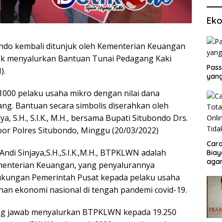
Eko
ndo kembali ditunjuk oleh Kementerian Keuangan
tuk menyalurkan Bantuan Tunai Pedagang Kaki
Pass
).
yang
 1000 pelaku usaha mikro dengan nilai dana
g. Bantuan secara simbolis diserahkan oleh
a, S.H., S.I.K., M.H., bersama Bupati Situbondo Drs.
oor Polres Situbondo, Minggu (20/03/2022)
Cara
ndi Sinjaya,S.H.,S.I.K.,M.H., BTPKLWN adalah
Biay
agar
menterian Keuangan, yang penyalurannya
Men
 dukungan Pemerintah Pusat kepada pelaku usaha
n ekonomi nasional di tengah pandemi covid-19.
ung jawab menyalurkan BTPKLWN kepada 19.250