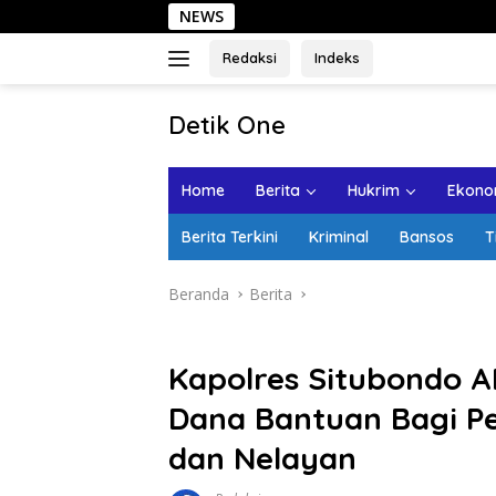
Langsung
NEWS
Seha
ke
konten
Redaksi
Indeks
tutup
Detik One
Tajam
Ungkap
Home
Berita
Hukrim
Ekonom
Fakta
Berita Terkini
Kriminal
Bansos
T
Beranda
Berita
Kapolres Situbondo A
Dana Bantuan Bagi P
dan Nelayan