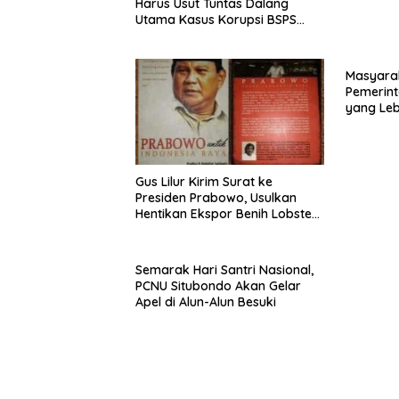
Harus Usut Tuntas Dalang
Utama Kasus Korupsi BSPS
Sumenep
Masyara
Pemerint
yang Le
Gus Lilur Kirim Surat ke
Presiden Prabowo, Usulkan
Hentikan Ekspor Benih Lobster
dan Ganti Ekspor Lobster 50
Gram
Semarak Hari Santri Nasional,
PCNU Situbondo Akan Gelar
Apel di Alun-Alun Besuki