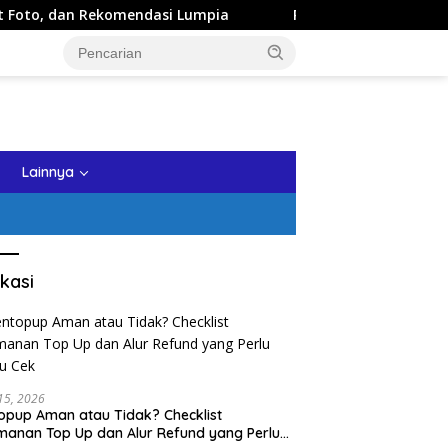
mendasi Lumpia
Panduan Wisata Keluarga ke Kota Batu: I
tutup
Lainnya
kasi
 15, 2026
opup Aman atau Tidak? Checklist
anan Top Up dan Alur Refund yang Perlu