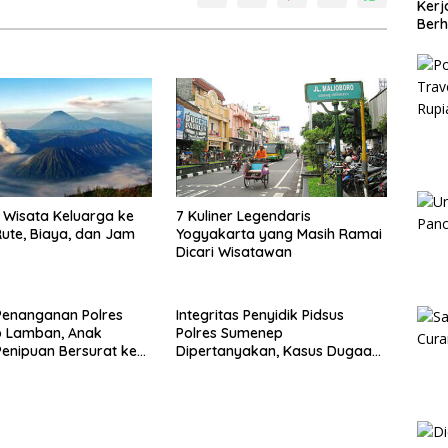
Kerj
Berh
Wisata Keluarga ke
7 Kuliner Legendaris
ute, Biaya, dan Jam
Yogyakarta yang Masih Ramai
Dicari Wisatawan
Penanganan Polres
Integritas Penyidik Pidsus
 Lamban, Anak
Polres Sumenep
enipuan Bersurat ke
Dipertanyakan, Kasus Dugaan
lri
Penipuan Oknum LSM Tak
Kunjung Ada Kepastian