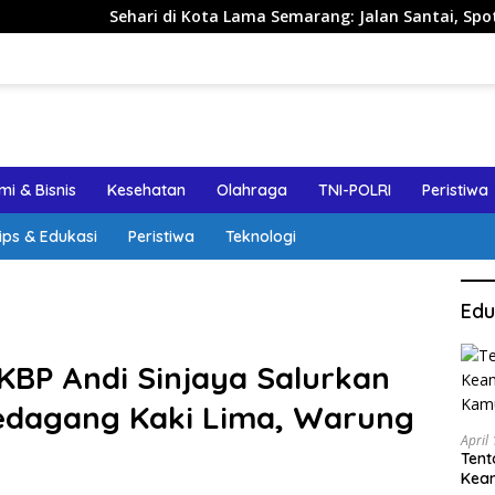
ri di Kota Lama Semarang: Jalan Santai, Spot Foto, dan Reko
i & Bisnis
Kesehatan
Olahraga
TNI-POLRI
Peristiwa
ips & Edukasi
Peristiwa
Teknologi
Edu
KBP Andi Sinjaya Salurkan
edagang Kaki Lima, Warung
April
Tent
Keam