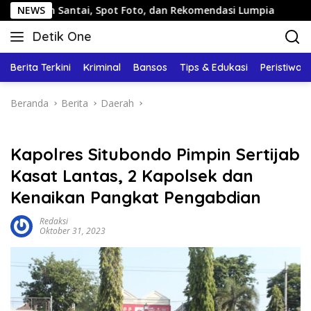
Langsung
an Santai, Spot Foto, dan Rekomendasi Lumpia
NEWS
Panduan
ke
Detik One
konten
Tajam
Ungkap
Berita Terkini
Kriminal
Bansos
Tips & Edukasi
Peristiwa
Fakta
Beranda
Berita
Daerah
Kapolres Situbondo Pimpin Sertijab
Kasat Lantas, 2 Kapolsek dan
Kenaikan Pangkat Pengabdian
Redaksi
Oktober 31, 2023