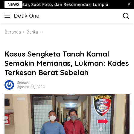
Langsung
, Spot Foto, dan Rekomendasi Lumpia
NEWS
Panduan Wisata Ke
ke
Detik One
konten
Tajam
Ungkap
Fakta
Beranda
Berita
Kasus Sengketa Tanah Kamal
Semakin Memanas, Lukman: Kades
Terkesan Berat Sebelah
Redaksi
Agustus 25, 2022