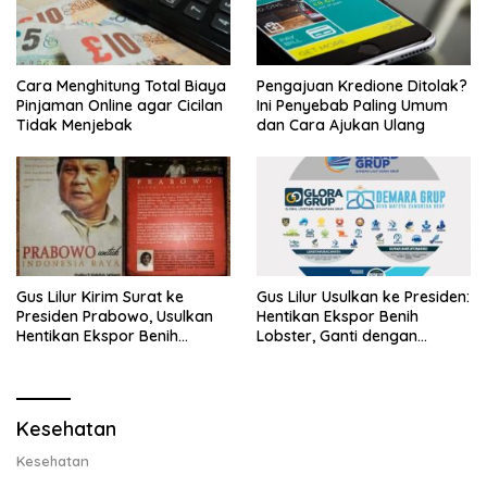
Cara Menghitung Total Biaya
Pengajuan Kredione Ditolak?
Pinjaman Online agar Cicilan
Ini Penyebab Paling Umum
Tidak Menjebak
dan Cara Ajukan Ulang
Gus Lilur Kirim Surat ke
Gus Lilur Usulkan ke Presiden:
Presiden Prabowo, Usulkan
Hentikan Ekspor Benih
Hentikan Ekspor Benih
Lobster, Ganti dengan
Lobster dan Ganti Ekspor
Ekspor Lobster 50 Gram
Lobster 50 Gram
Kesehatan
Kesehatan