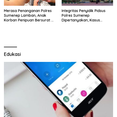
Merasa Penanganan Polres
Integritas Penyidik Pidsus
Sumenep Lamban, Anak
Polres Sumenep
Korban Penipuan Bersurat ke
Dipertanyakan, Kasus
Mabes Polri
Dugaan Penipuan Oknum
LSM Tak Kunjung Ada
Kepastian
Edukasi