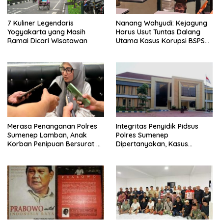
7 Kuliner Legendaris
Nanang Wahyudi: Kejagung
Yogyakarta yang Masih
Harus Usut Tuntas Dalang
Ramai Dicari Wisatawan
Utama Kasus Korupsi BSPS
Sumenep
Merasa Penanganan Polres
Integritas Penyidik Pidsus
Sumenep Lamban, Anak
Polres Sumenep
Korban Penipuan Bersurat ke
Dipertanyakan, Kasus
Mabes Polri
Dugaan Penipuan Oknum
LSM Tak Kunjung Ada
Kepastian