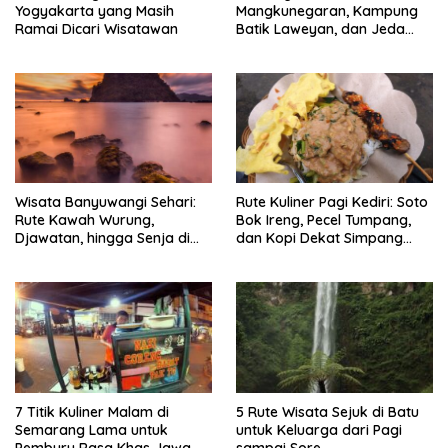
Yogyakarta yang Masih
Mangkunegaran, Kampung
Ramai Dicari Wisatawan
Batik Laweyan, dan Jeda
Timlo-Selat Solo
Wisata Banyuwangi Sehari:
Rute Kuliner Pagi Kediri: Soto
Rute Kawah Wurung,
Bok Ireng, Pecel Tumpang,
Djawatan, hingga Senja di
dan Kopi Dekat Simpang
Pulau Merah
Lima Gumul
7 Titik Kuliner Malam di
5 Rute Wisata Sejuk di Batu
Semarang Lama untuk
untuk Keluarga dari Pagi
Pemburu Rasa Khas Jawa
sampai Sore