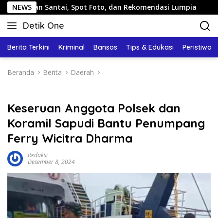
Langsung
Santai, Spot Foto, dan Rekomendasi Lumpia
NEWS
Panduan Wi
ke
Detik One
konten
Tajam
Ungkap
Berita Terkini
Kriminal
Bansos
Tips & Edukasi
Peristiwa
Fakta
Beranda
Berita
Daerah
Keseruan Anggota Polsek dan
Koramil Sapudi Bantu Penumpang
Ferry Wicitra Dharma
Redaksi
Desember 8, 2024