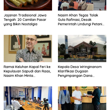
Jajanan Tradisional Jawa
Nasim Khan Tegas Tolak
Tengah: 20 Camilan Pasar
Gula Rafinasi, Desak
yang Bikin Nostalgia
Pemerintah Lindungi Petani
Tebu
Ramai Keluhan Kapal Feri ke
Kepala Desa Wringinanom
Kepulauan Sapudi dan Raas,
Klarifikasi Dugaan
Nasim Khan Minta
Penyimpangan Dana
Pemerintah Segera Bertindak
BUMDes: “Tidak Benar!”