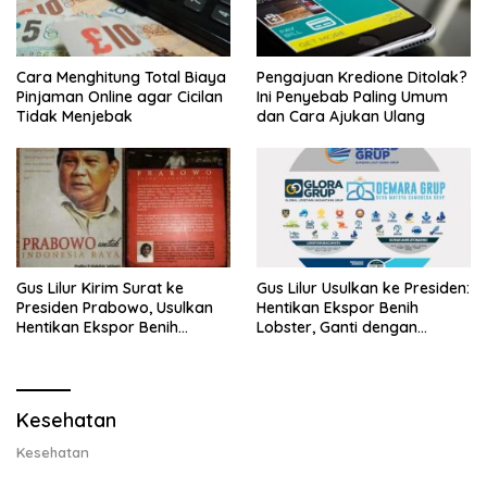
Cara Menghitung Total Biaya
Pengajuan Kredione Ditolak?
Pinjaman Online agar Cicilan
Ini Penyebab Paling Umum
Tidak Menjebak
dan Cara Ajukan Ulang
Gus Lilur Kirim Surat ke
Gus Lilur Usulkan ke Presiden:
Presiden Prabowo, Usulkan
Hentikan Ekspor Benih
Hentikan Ekspor Benih
Lobster, Ganti dengan
Lobster dan Ganti Ekspor
Ekspor Lobster 50 Gram
Lobster 50 Gram
Kesehatan
Kesehatan