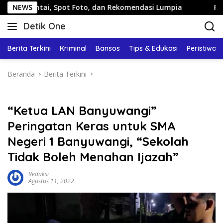
Langsung
, Spot Foto, dan Rekomendasi Lumpia
NEWS
Panduan Wisata Ke
ke
Detik One
konten
Tajam
Ungkap
Berita Terkini
Kriminal
Bansos
Tips & Edukasi
Peristiwa
Fakta
Beranda
Berita Terkini
“Ketua LAN Banyuwangi”
Peringatan Keras untuk SMA
Negeri 1 Banyuwangi, “Sekolah
Tidak Boleh Menahan Ijazah”
Redaksi
Agustus 11, 2022