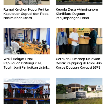
Ramai Keluhan Kapal Feri ke
Kepala Desa Wringinanom
Kepulauan Sapudi dan Raas,
Klarifikasi Dugaan
Nasim Khan Minta
Penyimpangan Dana
Pemerintah Segera Bertindak
BUMDes: “Tidak Benar!”
Wakil Rakyat Dapil
Gerakan Sumenep Melawan
Kepulauan Datangi PLN,
Desak Kejagung RI Ambil Alih
Tagih Janji Perbaikan Listrik
Kasus Dugaan Korupsi BSPS
di Sapudi dan Raas