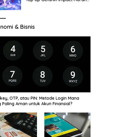
di VocaGame untuk Jelajah
Wilayah Baru
nomi & Bisnis
key, OTP, atau PIN: Metode Login Mana
 Paling Aman untuk Akun Finansial?