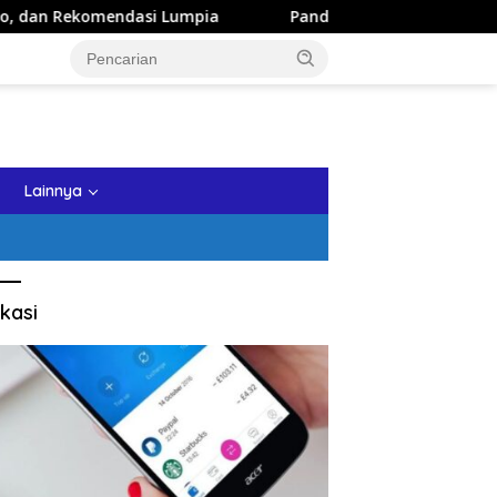
umpia
Panduan Wisata Keluarga ke Kota Batu: Itinerary
tutup
Lainnya
kasi