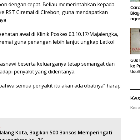
pon dengan cepat. Beliau memerintahkan kepada
Cara
e RST Ciremai di Cirebon, guna mendapatkan
Biay
agar
nya
Men
hatan awal di Klinik Poskes 03.10.17/Majalengka,
remai guna penangan lebih lanjut ungkap Letkol
Gus 
Casnawi beserta keluarganya tetap semangat dan
ke P
dapi penyakit yang dideritanya.
Usul
Eksp
dan 
 bahwa semua penyakit itu akan ada obatnya” harap
Lobs
Kes
Kese
:
Malang Kota, Bagikan 500 Bansos Memperingati