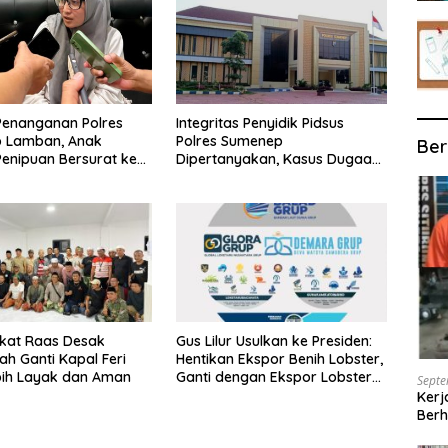
Penanganan Polres
Integritas Penyidik Pidsus
 Lamban, Anak
Polres Sumenep
Ber
enipuan Bersurat ke
Dipertanyakan, Kasus Dugaan
lri
Penipuan Oknum LSM Tak
Kunjung Ada Kepastian
kat Raas Desak
Gus Lilur Usulkan ke Presiden:
ah Ganti Kapal Feri
Hentikan Ekspor Benih Lobster,
bih Layak dan Aman
Ganti dengan Ekspor Lobster
Septe
50 Gram
Kerj
Berh