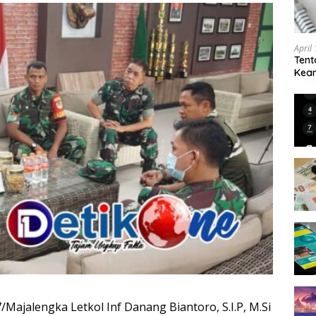
April
Tent
Keam
Kam
Majalengka Letkol Inf Danang Biantoro, S.I.P, M.Si