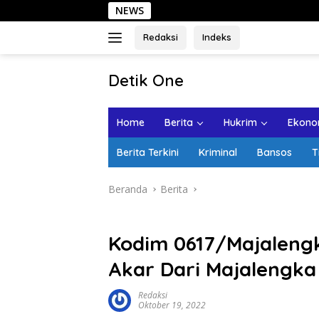
Langsung
NEWS
Sehari di Ko
ke
konten
Redaksi
Indeks
tutup
Detik One
Tajam
Ungkap
Home
Berita
Hukrim
Ekonom
Fakta
Berita Terkini
Kriminal
Bansos
T
Beranda
Berita
Kodim 0617/Majalengk
Akar Dari Majalengka
Redaksi
Oktober 19, 2022