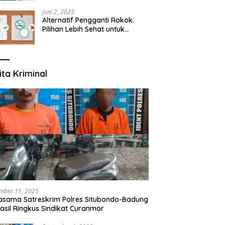
yang Mengerti Kebutuhanmu
Juni 2, 2025
Alternatif Pengganti Rokok:
Pilihan Lebih Sehat untuk
Mengurangi Risiko Merokok
ita Kriminal
mber 11, 2025
asama Satreskrim Polres Situbondo-Badung
asil Ringkus Sindikat Curanmor