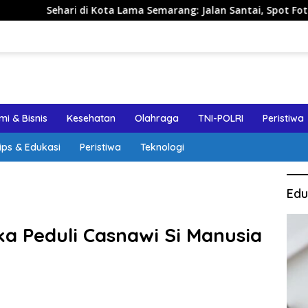
ta Lama Semarang: Jalan Santai, Spot Foto, dan Rekomendasi L
i & Bisnis
Kesehatan
Olahraga
TNI-POLRI
Peristiwa
ips & Edukasi
Peristiwa
Teknologi
Edu
a Peduli Casnawi Si Manusia