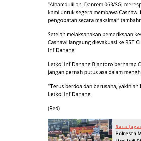
“Alhamdulillah, Danrem 063/SGJ meres
kami untuk segera membawa Casnawi k
pengobatan secara maksimal” tambah
Setelah melaksanakan pemeriksaan kese
Casnawi langsung dievakuasi ke RST Ci
Inf Danang
Letkol Inf Danang Biantoro berharap 
jangan pernah putus asa dalam mengha
“Terus berdoa dan berusaha, yakinlah
Letkol Inf Danang.
(Red)
Baca Juga
Polresta 