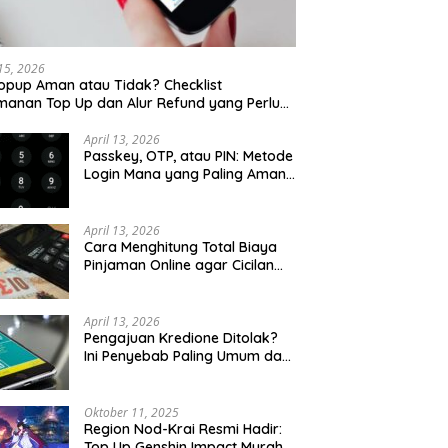
 15, 2026
opup Aman atau Tidak? Checklist
anan Top Up dan Alur Refund yang Perlu
u Cek
April 13, 2026
Passkey, OTP, atau PIN: Metode
Login Mana yang Paling Aman
untuk Akun Finansial?
April 13, 2026
Cara Menghitung Total Biaya
Pinjaman Online agar Cicilan
Tidak Menjebak
April 13, 2026
Pengajuan Kredione Ditolak?
Ini Penyebab Paling Umum dan
Cara Ajukan Ulang
Oktober 11, 2025
Region Nod-Krai Resmi Hadir:
Top Up Genshin Impact Murah