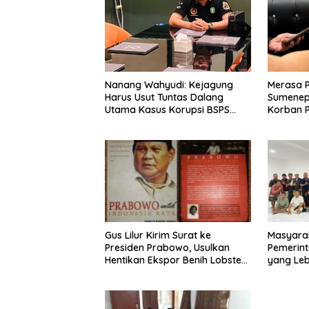
Nanang Wahyudi: Kejagung
Merasa 
Harus Usut Tuntas Dalang
Sumenep
Utama Kasus Korupsi BSPS
Korban P
Sumenep
Mabes Po
Gus Lilur Kirim Surat ke
Masyara
Presiden Prabowo, Usulkan
Pemerint
Hentikan Ekspor Benih Lobster
yang Le
dan Ganti Ekspor Lobster 50
Gram