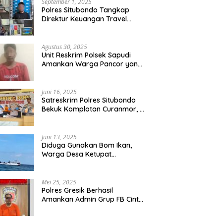
September 1, 2025
Polres Situbondo Tangkap
Direktur Keuangan Travel
Umroh Bodong, Kerugian
Capai Miliaran Rupiah
Agustus 30, 2025
Unit Reskrim Polsek Sapudi
Amankan Warga Pancor yang
Diduga Miliki Sabu
Juni 16, 2025
Satreskrim Polres Situbondo
Bekuk Komplotan Curanmor, 9
Tersangka Berhasil Diringkus
Juni 13, 2025
Diduga Gunakan Bom Ikan,
Warga Desa Ketupat
Kecamatan Raas Terancam
Pidana
Mei 25, 2025
Polres Gresik Berhasil
Amankan Admin Grup FB Cinta
Sedarah di Denpasar Bali