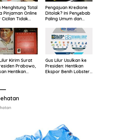
 Menghitung Total
Pengajuan Kredione
a Pinjaman Online
Ditolak? Ini Penyebab
 Cicilan Tidak
Paling Umum dan
jebak
Cara Ajukan Ulang
Lilur Kirim Surat
Gus Lilur Usulkan ke
residen Prabowo,
Presiden: Hentikan
kan Hentikan
Ekspor Benih Lobster,
or Benih Lobster
Ganti dengan Ekspor
Ganti Ekspor
Lobster 50 Gram
ter 50 Gram
ehatan
hatan