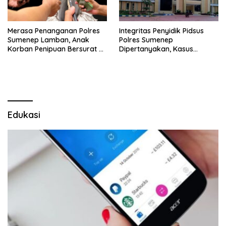
Merasa Penanganan Polres
Integritas Penyidik Pidsus
Sumenep Lamban, Anak
Polres Sumenep
Korban Penipuan Bersurat ke
Dipertanyakan, Kasus
Mabes Polri
Dugaan Penipuan Oknum
LSM Tak Kunjung Ada
Kepastian
Edukasi