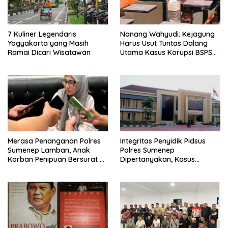
7 Kuliner Legendaris
Nanang Wahyudi: Kejagung
Yogyakarta yang Masih
Harus Usut Tuntas Dalang
Ramai Dicari Wisatawan
Utama Kasus Korupsi BSPS
Sumenep
Merasa Penanganan Polres
Integritas Penyidik Pidsus
Sumenep Lamban, Anak
Polres Sumenep
Korban Penipuan Bersurat ke
Dipertanyakan, Kasus
Mabes Polri
Dugaan Penipuan Oknum
LSM Tak Kunjung Ada
Kepastian