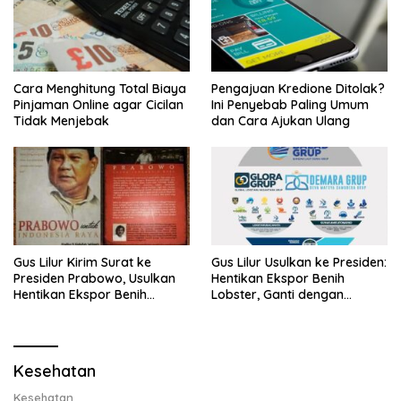
Cara Menghitung Total Biaya
Pengajuan Kredione Ditolak?
Pinjaman Online agar Cicilan
Ini Penyebab Paling Umum
Tidak Menjebak
dan Cara Ajukan Ulang
Gus Lilur Kirim Surat ke
Gus Lilur Usulkan ke Presiden:
Presiden Prabowo, Usulkan
Hentikan Ekspor Benih
Hentikan Ekspor Benih
Lobster, Ganti dengan
Lobster dan Ganti Ekspor
Ekspor Lobster 50 Gram
Lobster 50 Gram
Kesehatan
Kesehatan