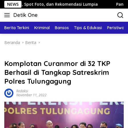
Langsung
ot Foto, dan Rekomendasi Lumpia
NEWS
Panduan Wisata Keluar
ke
Detik One
konten
Tajam
Ungkap
Berita Terkini
Kriminal
Bansos
Tips & Edukasi
Peristiwa
Fakta
Beranda
Berita
Komplotan Curanmor di 32 TKP
Berhasil di Tangkap Satreskrim
Polres Tulungagung
Redaksi
November 11, 2022