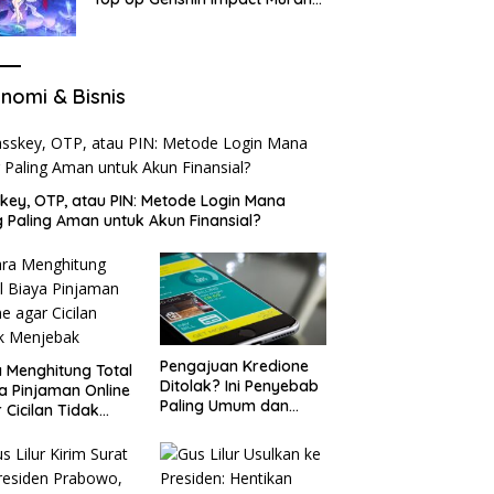
di VocaGame untuk Jelajah
Wilayah Baru
nomi & Bisnis
key, OTP, atau PIN: Metode Login Mana
 Paling Aman untuk Akun Finansial?
Pengajuan Kredione
 Menghitung Total
Ditolak? Ini Penyebab
a Pinjaman Online
Paling Umum dan
 Cicilan Tidak
Cara Ajukan Ulang
jebak