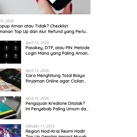
 15, 2026
opup Aman atau Tidak? Checklist
anan Top Up dan Alur Refund yang Perlu
u Cek
April 13, 2026
Passkey, OTP, atau PIN: Metode
Login Mana yang Paling Aman
untuk Akun Finansial?
April 13, 2026
Cara Menghitung Total Biaya
Pinjaman Online agar Cicilan
Tidak Menjebak
April 13, 2026
Pengajuan Kredione Ditolak?
Ini Penyebab Paling Umum dan
Cara Ajukan Ulang
Oktober 11, 2025
Region Nod-Krai Resmi Hadir:
Top Up Genshin Impact Murah