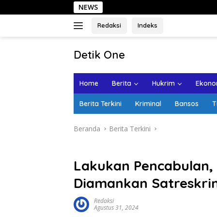
Langsung
NEWS
Se
ke
konten
Redaksi
Indeks
tutup
Detik One
Tajam
Ungkap
Home
Berita
Hukrim
Ekonom
Fakta
Berita Terkini
Kriminal
Bansos
T
Beranda
Berita Terkini
Lakukan Pencabulan,
Diamankan Satreskri
Redaksi
Agustus 31, 2024