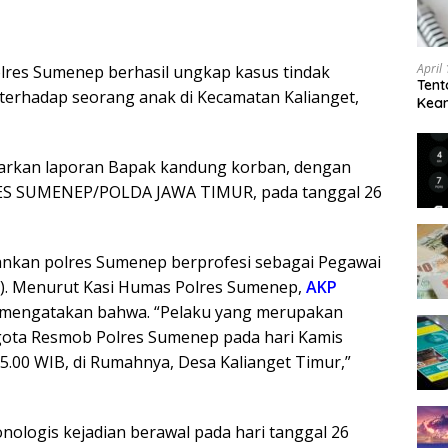
April
lres Sumenep berhasil ungkap kasus tindak
Tent
terhadap seorang anak di Kecamatan Kalianget,
Keam
Kam
arkan laporan Bapak kandung korban, dengan
ES SUMENEP/POLDA JAWA TIMUR, pada tanggal 26
ankan polres Sumenep berprofesi sebagai Pegawai
hun). Menurut Kasi Humas Polres Sumenep,
AKP
ia mengatakan bahwa. “Pelaku yang merupakan
gota Resmob Polres Sumenep pada hari Kamis
15.00 WIB, di Rumahnya, Desa Kalianget Timur,”
onologis kejadian berawal pada hari tanggal 26