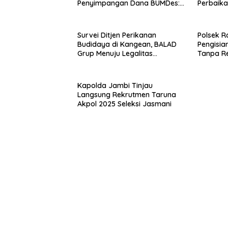
Penyimpangan Dana BUMDes:
Perbaikan
“Tidak Benar!”
Raas
Survei Ditjen Perikanan
Polsek R
Budidaya di Kangean, BALAD
Pengisia
Grup Menuju Legalitas
Tanpa R
Budidaya Laut Nasional
Kapolda Jambi Tinjau
Langsung Rekrutmen Taruna
Akpol 2025 Seleksi Jasmani