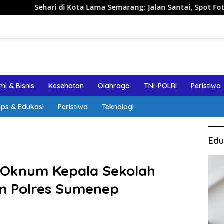
hari di Kota Lama Semarang: Jalan Santai, Spot Foto, dan Rek
i & Bisnis
Kesehatan
Olahraga
TNI-POLRI
Peristiwa
ips & Edukasi
Peristiwa
Teknologi
Edu
 Oknum Kepala Sekolah
m Polres Sumenep