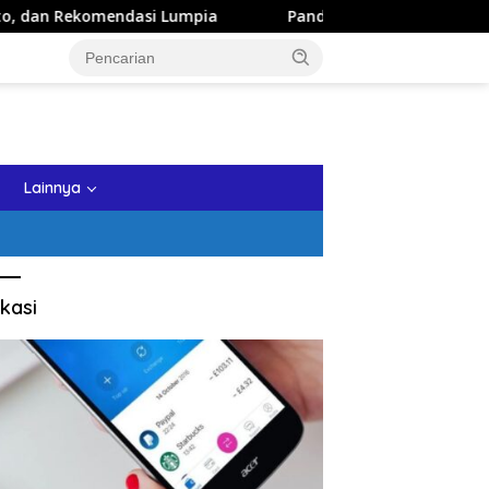
omendasi Lumpia
Panduan Wisata Keluarga ke Kota Batu: 
tutup
Lainnya
kasi