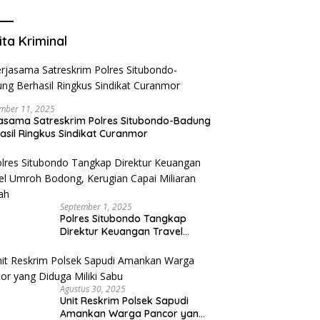
Mengurangi Risiko Merokok
ita Kriminal
mber 11, 2025
asama Satreskrim Polres Situbondo-Badung
asil Ringkus Sindikat Curanmor
September 1, 2025
Polres Situbondo Tangkap
Direktur Keuangan Travel
Umroh Bodong, Kerugian
Capai Miliaran Rupiah
Agustus 30, 2025
Unit Reskrim Polsek Sapudi
Amankan Warga Pancor yang