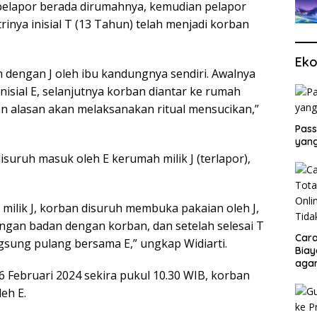
 pelapor berada dirumahnya, kemudian pelapor
inya inisial T (13 Tahun) telah menjadi korban
Eko
dengan J oleh ibu kandungnya sendiri. Awalnya
isial E, selanjutnya korban diantar ke rumah
n alasan akan melaksanakan ritual mensucikan,”
Pass
yang
isuruh masuk oleh E kerumah milik J (terlapor),
ilik J, korban disuruh membuka pakaian oleh J,
ngan badan dengan korban, dan setelah selesai T
Cara
gsung pulang bersama E,” ungkap Widiarti.
Biay
agar
16 Februari 2024 sekira pukul 10.30 WIB, korban
Men
eh E.