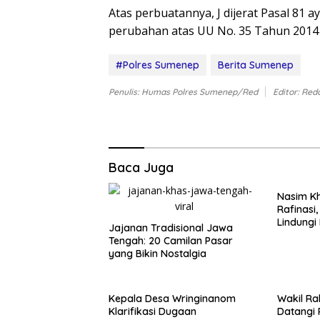
Atas perbuatannya, J dijerat Pasal 81 aya
perubahan atas UU No. 35 Tahun 2014 
#Polres Sumenep
Berita Sumenep
Penulis: Humas Polres Sumenep/Red
Editor: Red
Baca Juga
Nasim Kh
Rafinasi
Lindungi
Jajanan Tradisional Jawa
Tengah: 20 Camilan Pasar
yang Bikin Nostalgia
Kepala Desa Wringinanom
Wakil Ra
Klarifikasi Dugaan
Datangi 