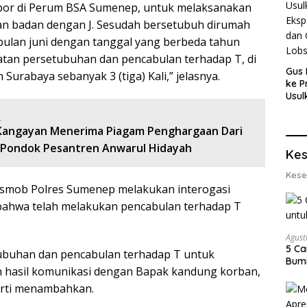
apor di Perum BSA Sumenep, untuk melaksanakan
gan badan dengan J. Sesudah bersetubuh dirumah
bulan juni dengan tanggal yang berbeda tahun
tan persetubuhan dan pencabulan terhadap T, di
Gus 
h Surabaya sebanyak 3 (tiga) Kali,” jelasnya.
ke P
Usul
Eksp
:
dan 
Kangayan Menerima Piagam Penghargaan Dari
Lobs
Pondok Pesantren Anwarul Hidayah
Kes
Kese
esmob Polres Sumenep melakukan interogasi
 bahwa telah melakukan pencabulan terhadap T
Agust
5 Ca
ubuhan dan pencabulan terhadap T untuk
Bumi
n hasil komunikasi dengan Bapak kandung korban,
iarti menambahkan.