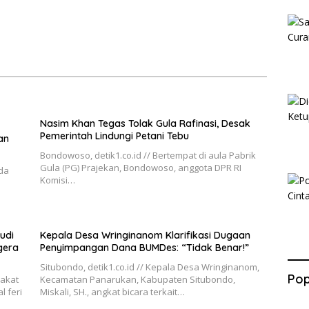
Nasim Khan Tegas Tolak Gula Rafinasi, Desak
Pemerintah Lindungi Petani Tebu
an
Bondowoso, detik1.co.id // Bertempat di aula Pabrik
Gula (PG) Prajekan, Bondowoso, anggota DPR RI
ada
Komisi…
udi
Kepala Desa Wringinanom Klarifikasi Dugaan
gera
Penyimpangan Dana BUMDes: “Tidak Benar!”
Situbondo, detik1.co.id // Kepala Desa Wringinanom,
Pop
rakat
Kecamatan Panarukan, Kabupaten Situbondo,
 feri
Miskali, SH., angkat bicara terkait…