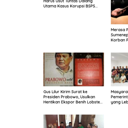
Harus Usut Tuntas Dalang
Utama Kasus Korupsi BSPS
Sumenep
Merasa 
Sumenep
Korban P
Mabes Po
Gus Lilur Kirim Surat ke
Masyara
Presiden Prabowo, Usulkan
Pemerint
Hentikan Ekspor Benih Lobster
yang Le
dan Ganti Ekspor Lobster 50
Gram