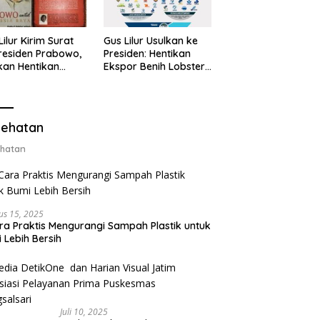
Lilur Kirim Surat
Gus Lilur Usulkan ke
residen Prabowo,
Presiden: Hentikan
kan Hentikan
Ekspor Benih Lobster,
or Benih Lobster
Ganti dengan Ekspor
Ganti Ekspor
Lobster 50 Gram
ter 50 Gram
ehatan
hatan
us 15, 2025
ra Praktis Mengurangi Sampah Plastik untuk
 Lebih Bersih
Juli 10, 2025