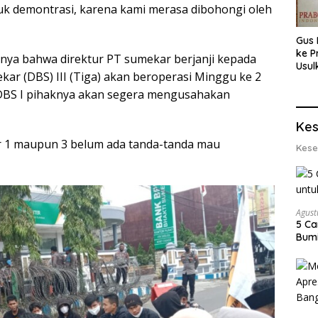
uk demontrasi, karena kami merasa dibohongi oleh
Gus 
ke P
umnya bahwa direktur PT sumekar berjanji kepada
Usul
r (DBS) III (Tiga) akan beroperasi Minggu ke 2
Eksp
dan 
 DBS I pihaknya akan segera mengusahakan
Lobs
Kes
r 1 maupun 3 belum ada tanda-tanda mau
Kese
Agust
5 Ca
Bumi