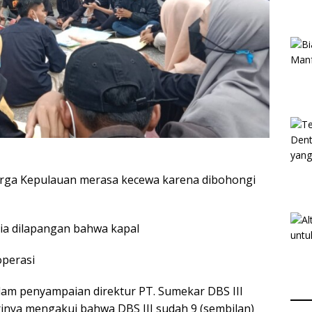
arga Kepulauan merasa kecewa karena dibohongi
ia dilapangan bahwa kapal
operasi
lam penyampaian direktur PT. Sumekar DBS III
irinya mengakui bahwa DBS III sudah 9 (sembilan)