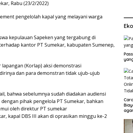
kar, Rabu (23/2/2022)
ement pengelolah kapal yang melayani warga
Eko
iswa kepulauan Sapeken yang tergabung di
terhadap kantor PT Sumekar, kabupaten Sumenep,
Pass
yang
or lapangan (Korlap) aksi demonstrasi
irinya dan para demonstran tidak ujub-ujub
il, bahwa sebelumnya sudah diadakan audiensi
Cara
22 dengan pihak pengelola PT Sumekar, bahkan
Biay
temui oleh direktur PT sumekar
agar
, kapal DBS III akan di oprasikan minggu ke-2
Men