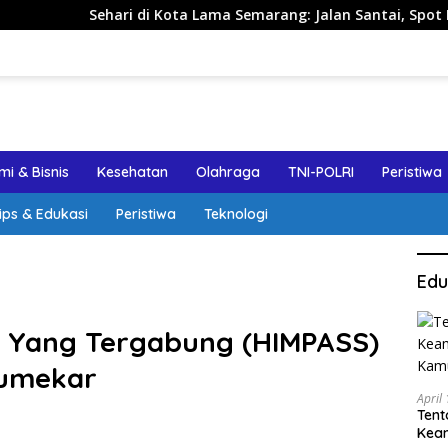
 di Kota Lama Semarang: Jalan Santai, Spot Foto, dan Rekomen
i & Bisnis
Kesehatan
Olahraga
TNI-POLRI
Peristiwa
ips & Edukasi
Peristiwa
Teknologi
Edu
 Yang Tergabung (HIMPASS)
Sumekar
April
Tent
Keam