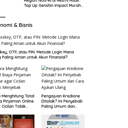
Region Nod-Krai Resmi Hadir:
Top Up Genshin Impact Murah
di VocaGame untuk Jelajah
Wilayah Baru
nomi & Bisnis
key, OTP, atau PIN: Metode Login Mana
 Paling Aman untuk Akun Finansial?
 Menghitung Total
Pengajuan Kredione
a Pinjaman Online
Ditolak? Ini Penyebab
 Cicilan Tidak
Paling Umum dan
jebak
Cara Ajukan Ulang