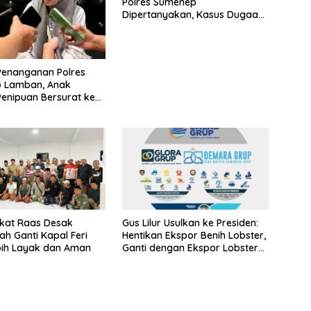
Polres Sumenep
Dipertanyakan, Kasus Dugaan
Penipuan Oknum LSM Tak
Kunjung Ada Kepastian
Penanganan Polres
 Lamban, Anak
enipuan Bersurat ke
lri
kat Raas Desak
Gus Lilur Usulkan ke Presiden:
ah Ganti Kapal Feri
Hentikan Ekspor Benih Lobster,
bih Layak dan Aman
Ganti dengan Ekspor Lobster
50 Gram