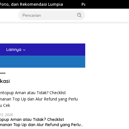
dasi Lumpia
Panduan Wisata Keluarga ke Kota Batu: Itin
tutup
Lainnya
kasi
 15, 2026
opup Aman atau Tidak? Checklist
anan Top Up dan Alur Refund yang Perlu