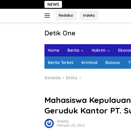
Langsung
NEWS
Sehari
ke
konten
Redaksi
Indeks
tutup
Detik One
Tajam
Ungkap
Home
Berita
Hukrim
Ekonom
Fakta
Berita Terkini
Kriminal
Bansos
T
Beranda
Berita
Mahasiswa Kepulauan
Geruduk Kantor PT. 
Redaksi
Februari 23, 2022