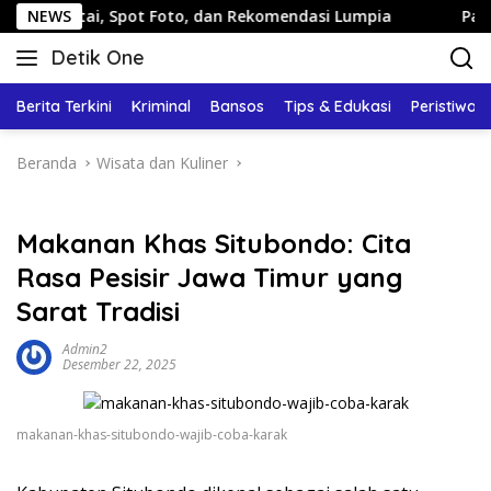
Langsung
i, Spot Foto, dan Rekomendasi Lumpia
NEWS
Panduan Wisata K
ke
Detik One
konten
Tajam
Ungkap
Berita Terkini
Kriminal
Bansos
Tips & Edukasi
Peristiwa
Fakta
Beranda
Wisata dan Kuliner
Makanan Khas Situbondo: Cita
Rasa Pesisir Jawa Timur yang
Sarat Tradisi
Admin2
Desember 22, 2025
makanan-khas-situbondo-wajib-coba-karak