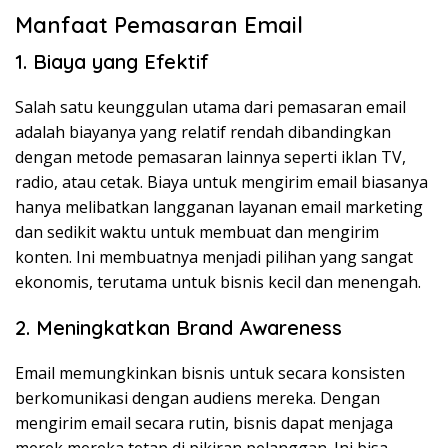
Manfaat Pemasaran Email
1. Biaya yang Efektif
Salah satu keunggulan utama dari pemasaran email
adalah biayanya yang relatif rendah dibandingkan
dengan metode pemasaran lainnya seperti iklan TV,
radio, atau cetak. Biaya untuk mengirim email biasanya
hanya melibatkan langganan layanan email marketing
dan sedikit waktu untuk membuat dan mengirim
konten. Ini membuatnya menjadi pilihan yang sangat
ekonomis, terutama untuk bisnis kecil dan menengah.
2. Meningkatkan Brand Awareness
Email memungkinkan bisnis untuk secara konsisten
berkomunikasi dengan audiens mereka. Dengan
mengirim email secara rutin, bisnis dapat menjaga