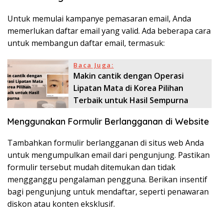
Untuk memulai kampanye pemasaran email, Anda
memerlukan daftar email yang valid. Ada beberapa cara
untuk membangun daftar email, termasuk:
Baca Juga:
Makin cantik dengan Operasi
Lipatan Mata di Korea Pilihan
Terbaik untuk Hasil Sempurna
Menggunakan Formulir Berlangganan di Website
Tambahkan formulir berlangganan di situs web Anda
untuk mengumpulkan email dari pengunjung. Pastikan
formulir tersebut mudah ditemukan dan tidak
mengganggu pengalaman pengguna. Berikan insentif
bagi pengunjung untuk mendaftar, seperti penawaran
diskon atau konten eksklusif.