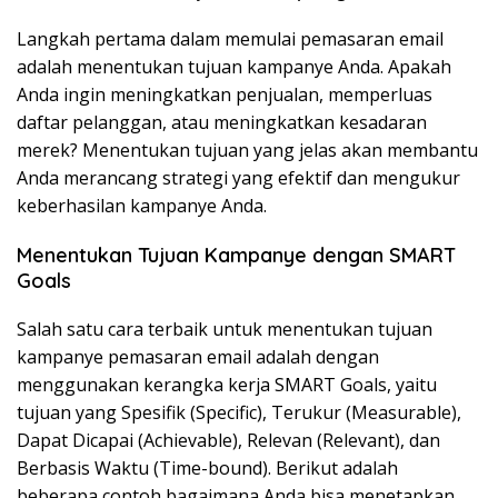
Langkah pertama dalam memulai pemasaran email
adalah menentukan tujuan kampanye Anda. Apakah
Anda ingin meningkatkan penjualan, memperluas
daftar pelanggan, atau meningkatkan kesadaran
merek? Menentukan tujuan yang jelas akan membantu
Anda merancang strategi yang efektif dan mengukur
keberhasilan kampanye Anda.
Menentukan Tujuan Kampanye dengan SMART
Goals
Salah satu cara terbaik untuk menentukan tujuan
kampanye pemasaran email adalah dengan
menggunakan kerangka kerja SMART Goals, yaitu
tujuan yang Spesifik (Specific), Terukur (Measurable),
Dapat Dicapai (Achievable), Relevan (Relevant), dan
Berbasis Waktu (Time-bound). Berikut adalah
beberapa contoh bagaimana Anda bisa menetapkan