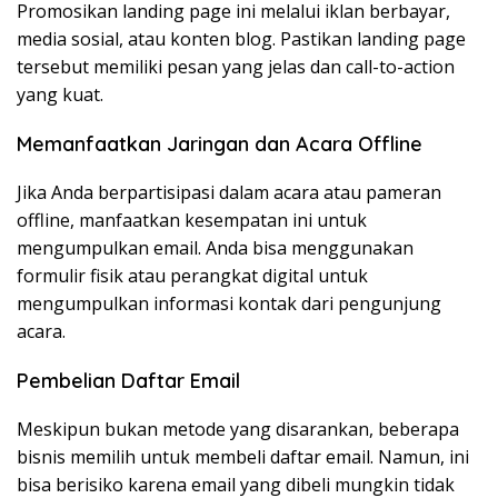
Promosikan landing page ini melalui iklan berbayar,
media sosial, atau konten blog. Pastikan landing page
tersebut memiliki pesan yang jelas dan call-to-action
yang kuat.
Memanfaatkan Jaringan dan Acara Offline
Jika Anda berpartisipasi dalam acara atau pameran
offline, manfaatkan kesempatan ini untuk
mengumpulkan email. Anda bisa menggunakan
formulir fisik atau perangkat digital untuk
mengumpulkan informasi kontak dari pengunjung
acara.
Pembelian Daftar Email
Meskipun bukan metode yang disarankan, beberapa
bisnis memilih untuk membeli daftar email. Namun, ini
bisa berisiko karena email yang dibeli mungkin tidak