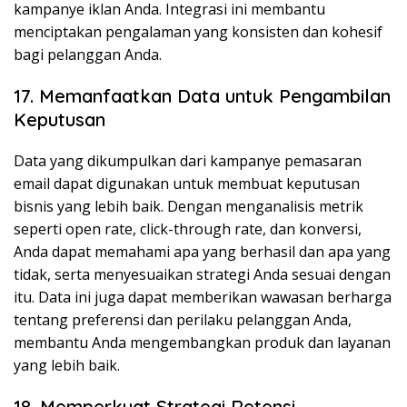
kampanye iklan Anda. Integrasi ini membantu
menciptakan pengalaman yang konsisten dan kohesif
bagi pelanggan Anda.
17. Memanfaatkan Data untuk Pengambilan
Keputusan
Data yang dikumpulkan dari kampanye pemasaran
email dapat digunakan untuk membuat keputusan
bisnis yang lebih baik. Dengan menganalisis metrik
seperti open rate, click-through rate, dan konversi,
Anda dapat memahami apa yang berhasil dan apa yang
tidak, serta menyesuaikan strategi Anda sesuai dengan
itu. Data ini juga dapat memberikan wawasan berharga
tentang preferensi dan perilaku pelanggan Anda,
membantu Anda mengembangkan produk dan layanan
yang lebih baik.
18. Memperkuat Strategi Retensi