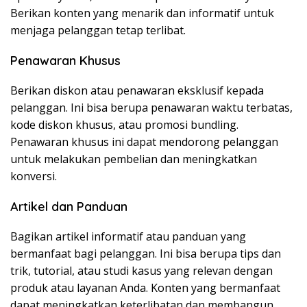
Berikan konten yang menarik dan informatif untuk
menjaga pelanggan tetap terlibat.
Penawaran Khusus
Berikan diskon atau penawaran eksklusif kepada
pelanggan. Ini bisa berupa penawaran waktu terbatas,
kode diskon khusus, atau promosi bundling.
Penawaran khusus ini dapat mendorong pelanggan
untuk melakukan pembelian dan meningkatkan
konversi.
Artikel dan Panduan
Bagikan artikel informatif atau panduan yang
bermanfaat bagi pelanggan. Ini bisa berupa tips dan
trik, tutorial, atau studi kasus yang relevan dengan
produk atau layanan Anda. Konten yang bermanfaat
dapat meningkatkan keterlibatan dan membangun