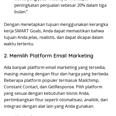
peningkatan penjualan sebesar 20% dalam tiga
bulan.”
Dengan menetapkan tujuan menggunakan kerangka
kerja SMART Goals, Anda dapat memastikan bahwa
tujuan Anda jelas, realistis, dan dapat dicapai dalam
waktu tertentu.
2. Memilih Platform Email Marketing
Ada banyak platform email marketing yang tersedia,
masing-masing dengan fitur dan harga yang berbeda.
Beberapa platform populer termasuk Mailchimp,
Constant Contact, dan GetResponse. Pilih platform
yang sesuai dengan kebutuhan bisnis Anda,
pertimbangkan fitur seperti otomatisasi, analitik, dan
integrasi dengan alat lain yang Anda gunakan.